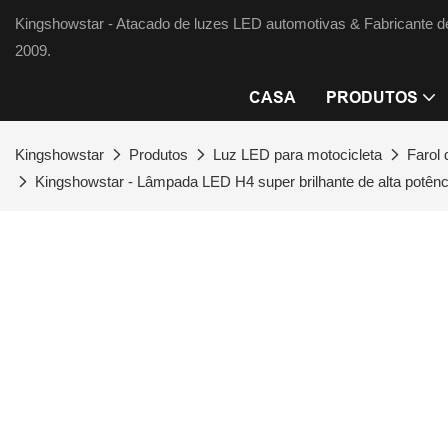
Kingshowstar - Atacado de luzes LED automotivas & Fabricante d
2009.
CASA
PRODUTOS
Kingshowstar
Produtos
Luz LED para motocicleta
Farol 
Kingshowstar - Lâmpada LED H4 super brilhante de alta potência p