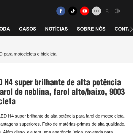
RODA
CASOS
NOTÍCIAS
SOBRE NÓS
CONTA
D para motocicleta e bicicleta
 H4 super brilhante de alta potência
arol de neblina, farol alto/baixo, 9003
cleta
ED H4 super brilhante de alta potência para farol de motocicleta,
 vantagens superiores. Feito de matérias-primas de alta qualidade,
s. Além disso, ele tem uma aparência única, projetada para