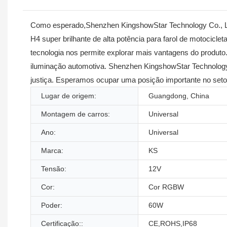
Como esperado,Shenzhen KingshowStar Technology Co., Li
H4 super brilhante de alta potência para farol de motocicle
tecnologia nos permite explorar mais vantagens do produto
iluminação automotiva. Shenzhen KingshowStar Technology Co
justiça. Esperamos ocupar uma posição importante no setor
Lugar de origem:
Guangdong, China
Montagem de carros:
Universal
Ano:
Universal
Marca:
KS
Tensão:
12V
Cor:
Cor RGBW
Poder:
60W
Certificação::
CE,ROHS,IP68