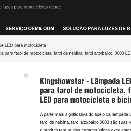
e luzes para motocicletas desde
SERVIÇO OEM& ODM
SOLUÇÃO PARA LUZES DE 
de LED para motocicleta
ara farol de motocicleta, farol de neblina, farol alto/baixo, 9003 LE
Kingshowstar - Lâmpada LED
para farol de motocicleta, f
LED para motocicleta e bici
A parte mais significativa do apelo da lâmpada L
farol de neblina, farol alto/baixo 9003 são suas
o produto tem muitas características excelente