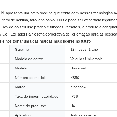
d. apresenta um novo produto que conta com nossas tecnologias a
ta, farol de neblina, farol alto/baixo 9003 e pode ser exportada legal
. Devido ao seu uso prático e funções versáteis, o produto é adeq
., Ltd. aderir à filosofia corporativa de "orientação para as pesso
 e nos tornar uma das marcas mais líderes no futuro.
Garantia:
12 meses, 1 ano
Modelo de carro:
Veículos Universais
Modelo:
Universal
Número do modelo:
KS50
Marca:
Kingshow
Taxa de impermeabilidade:
IP68
Nome do produto::
H4
Aplicativo::
Todos os carros