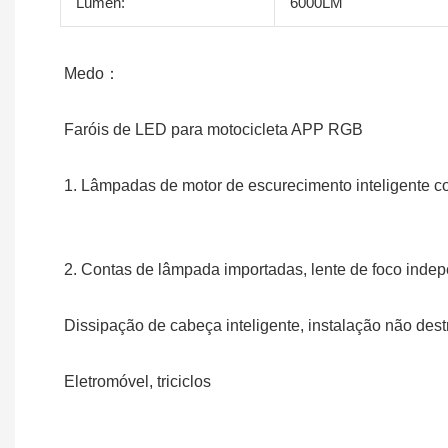
Lúmen:
6000LM