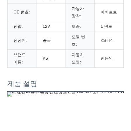
자동차
OE 번호:
아바르트
장착:
전압:
12V
보증:
1 년도
모델 번
원산지:
중국
KS-H4
호:
브랜드
자동차
KS
만능인
이름:
모델:
제품 설명