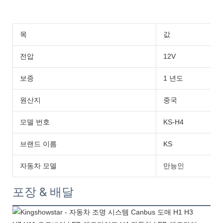
목
값
전압
12V
보증
1 년도
원산지
중국
모델 번호
KS-H4
브랜드 이름
KS
자동차 모델
만능인
포장 & 배달