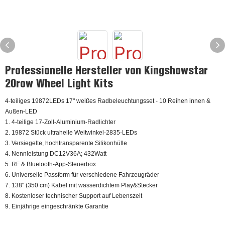
Professionelle Hersteller von Kingshowstar
20row Wheel Light Kits
4-teiliges 19872LEDs 17" weißes Radbeleuchtungsset - 10 Reihen innen &
Außen-LED
1. 4-teilige 17-Zoll-Aluminium-Radlichter
2. 19872 Stück ultrahelle Weitwinkel-2835-LEDs
3. Versiegelte, hochtransparente Silikonhülle
4. Nennleistung DC12V36A; 432Watt
5. RF & Bluetooth-App-Steuerbox
6. Universelle Passform für verschiedene Fahrzeugräder
7. 138" (350 cm) Kabel mit wasserdichtem Play&Stecker
8. Kostenloser technischer Support auf Lebenszeit
9. Einjährige eingeschränkte Garantie