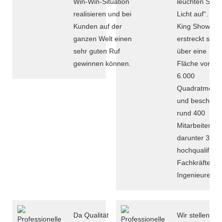
Win-Win-Situation
leuchten Sie I
realisieren und bei
Licht auf“. Die
Kunden auf der
King Show
ganzen Welt einen
erstreckt sich
sehr guten Ruf
über eine
gewinnen können.
Fläche von
6.000
Quadratmeter
und beschäftig
rund 400
Mitarbeiter,
darunter 30
hochqualifizier
Fachkräfte un
Ingenieure.
Da Qualität
Wir stellen