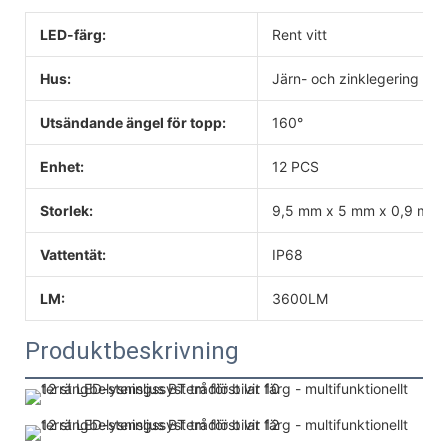
LED-färg:
Rent vitt
Hus:
Järn- och zinklegering
Utsändande ängel för topp:
160°
Enhet:
12 PCS
Storlek:
9,5 mm x 5 mm x 0,9 mm
Vattentät:
IP68
LM:
3600LM
Produktbeskrivning