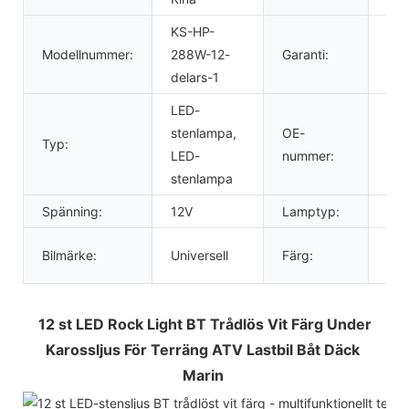
KS-HP-
Modellnummer:
288W-12-
Garanti:
1 år
delars-1
LED-
stenlampa,
OE-
Typ:
0
LED-
nummer:
stenlampa
Spänning:
12V
Lamptyp:
LE
Ren
Bilmärke:
Universell
Färg:
vitt
12 st LED Rock Light BT Trådlös Vit Färg Under 
Karossljus För Terräng ATV Lastbil Båt Däck 
Marin