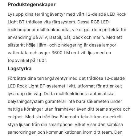
Produktegenskaper
Lys upp dina terrängäventyr med vårt 12-delade LED Rock
Light BT trådlösa vita färgsystem. Dessa RGB LED-
rocklampor är multifunktionella, vilket gör dem perfekta för
användning på ATV, lastbil, båt, däck och marin. Med ett
slitstarkt hölje i järn- och zinklegering är dessa lampor
vattentäta och avger 3600 LM rent vitt ljus med en
toppvinkel på 160°.
Lagstyrka
Förbättra dina terrängäventyr med det trådlösa 12-delade
LED Rock Light BT-systemet i vitt, utformat för att enkelt
lysa upp din väg. Detta multifunktionella automatiska
belysningssystem garanterar inte bara säkerheten under
nattliga körningar utan framhäver även ditt teams styrka och
enighet. Med sin trådlösa Bluetooth-teknik kan du enkelt
styra ljusen från din smartphone, vilket visar den sömlösa
samordningen och kommunikationen inom ditt team. Den