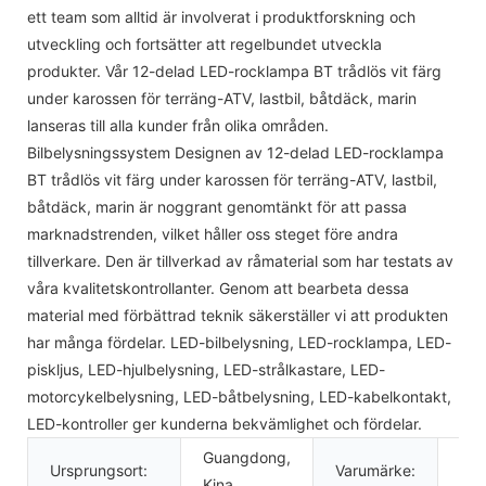
ett team som alltid är involverat i produktforskning och
utveckling och fortsätter att regelbundet utveckla
produkter. Vår 12-delad LED-rocklampa BT trådlös vit färg
under karossen för terräng-ATV, lastbil, båtdäck, marin
lanseras till alla kunder från olika områden.
Bilbelysningssystem Designen av 12-delad LED-rocklampa
BT trådlös vit färg under karossen för terräng-ATV, lastbil,
båtdäck, marin är noggrant genomtänkt för att passa
marknadstrenden, vilket håller oss steget före andra
tillverkare. Den är tillverkad av råmaterial som har testats av
våra kvalitetskontrollanter. Genom att bearbeta dessa
material med förbättrad teknik säkerställer vi att produkten
har många fördelar. LED-bilbelysning, LED-rocklampa, LED-
piskljus, LED-hjulbelysning, LED-strålkastare, LED-
motorcykelbelysning, LED-båtbelysning, LED-kabelkontakt,
LED-kontroller ger kunderna bekvämlighet och fördelar.
Guangdong,
Ursprungsort:
Varumärke:
KS
Kina