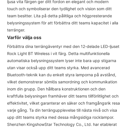
ljusa vita färgen ger ditt fordon en elegant och modern
touch och symboliserar den tydlighet och vision som ditt
team besitter. Lita på detta pålitliga och högpresterande
belysningssystem för att förbättra ditt teams kapacitet i alla
terränger.
Varför välja oss
Förbättra dina terrängäventyr med den 12-delade LED-ljuset
Rock Light BT Wireless i vit färg. Detta multifunktionella
automatiska belysningssystem lyser inte bara upp stigarna
utan visar också upp ditt teams styrka. Med avancerad
Bluetooth-teknik kan du enkelt styra lamporna på avstånd,
vilket demonstrerar sömlös samordning och kommunikation
inom din grupp. Den hållbara konstruktionen och den
kraftfulla belysningen framhäver ditt teams tillförlitlighet och
effektivitet, vilket garanterar en säker och framgångsrik resa
varje gång. Ta din terrängupplevelse till nästa nivå och visa
upp ditt teams styrka med dessa mångsidiga rocklampor.
Shenzhen KingshowStar Technology Co., Ltd. har etablerat