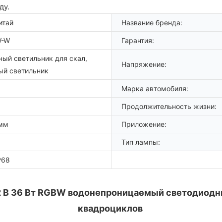
ду.
итай
Название бренда:
W-W
Гарантия:
ный светильник для скал,
Напряжение:
ый светильник
Марка автомобиля:
Продолжительность жизни:
 мм
Приложение:
Тип лампы:
P68
 В 36 Вт RGBW водонепроницаемый светодиодный
квадроциклов