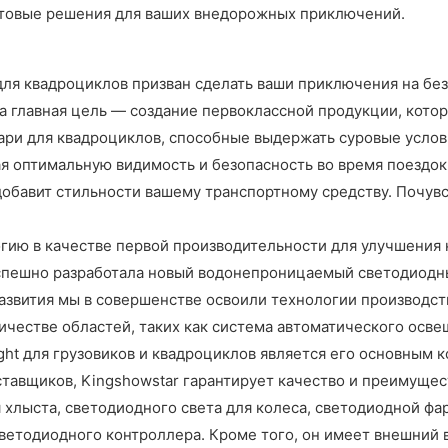
етовые решения для ваших внедорожных приключений.
я квадроциклов призван сделать ваши приключения на бе
 главная цель — создание первоклассной продукции, котор
ри для квадроциклов, способные выдержать суровые услов
я оптимальную видимость и безопасность во время поездок 
и добавит стильности вашему транспортному средству. Поч
огию в качестве первой производительности для улучшения 
 успешно разработала новый водонепроницаемый светодиодн
развития мы в совершенстве освоили технологии производст
личестве областей, таких как система автоматического ос
ht для грузовиков и квадроциклов является его основным
тавщиков, Kingshowstar гарантирует качество и преимущес
я хлыста, светодиодного света для колеса, светодиодной фа
 светодиодного контроллера. Кроме того, он имеет внешний