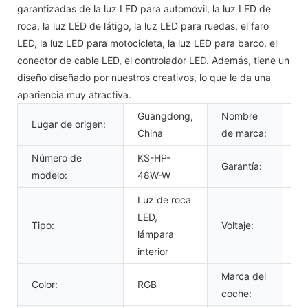
garantizadas de la luz LED para automóvil, la luz LED de
roca, la luz LED de látigo, la luz LED para ruedas, el faro
LED, la luz LED para motocicleta, la luz LED para barco, el
conector de cable LED, el controlador LED. Además, tiene un
diseño diseñado por nuestros creativos, lo que le da una
apariencia muy atractiva.
Guangdong,
Nombre
Lugar de origen:
K
China
de marca:
Número de
KS-HP-
Garantía:
12
modelo:
48W-W
Luz de roca
LED,
Tipo:
Voltaje:
12
lámpara
interior
Marca del
To
Color:
RGB
coche:
4