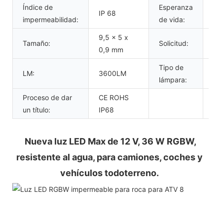
Índice de
Esperanza
5
IP 68
impermeabilidad:
de vida:
ho
9,5 x 5 x
Tamaño:
Solicitud:
Un
0,9 mm
Tipo de
LM:
3600LM
L
lámpara:
Proceso de dar
CE ROHS
un título:
IP68
Nueva luz LED Max de 12 V, 36 W RGBW, 
resistente al agua, para camiones, coches y 
vehículos todoterreno.