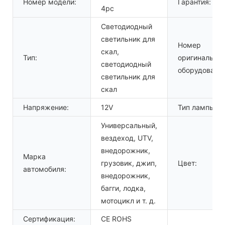
Номер модели:
Гарантия:
4pc
Светодиодный
светильник для
Номер
скал,
Тип:
оригинальног
светодиодный
оборудования
светильник для
скал
Напряжение:
12V
Тип лампы:
Универсальный,
вездеход, UTV,
внедорожник,
Марка
грузовик, джип,
Цвет:
автомобиля:
внедорожник,
багги, лодка,
мотоцикл и т. д.
Сертификация:
CE ROHS