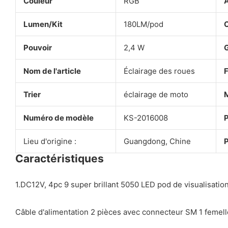
Couleur
RGB
A
Lumen/Kit
180LM/pod
C
Pouvoir
2,4 W
G
Nom de l'article
Éclairage des roues
F
Trier
éclairage de moto
Numéro de modèle
KS-2016008
P
Lieu d'origine :
Guangdong, Chine
P
Caractéristiques
1.DC12V, 4pc 9 super brillant 5050 LED pod de visualisation
Câble d'alimentation 2 pièces avec connecteur SM 1 femelle