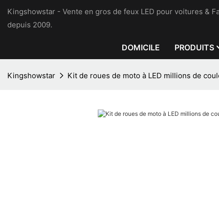
Kingshowstar - Vente en gros de feux LED pour voitures & Fa
depuis 2009.
DOMICILE
PRODUITS
Kingshowstar
Kit de roues de moto à LED millions de cou