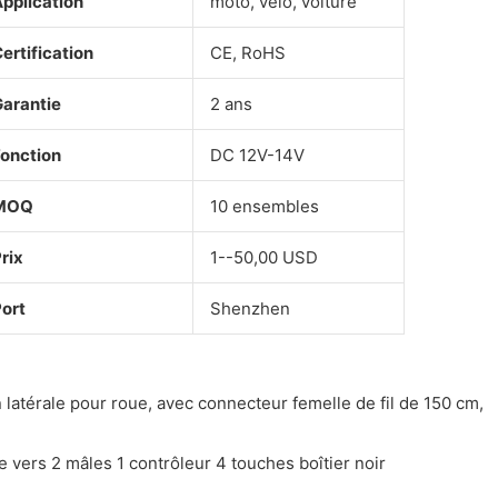
pplication
moto, vélo, voiture
ertification
CE, RoHS
arantie
2 ans
onction
DC 12V-14V
MOQ
10 ensembles
rix
1--50,00 USD
ort
Shenzhen
 latérale pour roue, avec connecteur femelle de fil de 150 cm,
 vers 2 mâles 1 contrôleur 4 touches boîtier noir