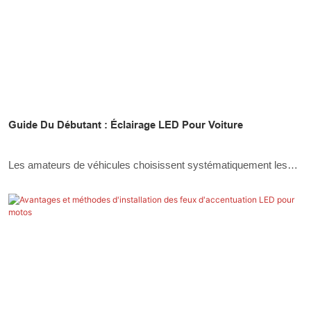
Guide Du Débutant : Éclairage LED Pour Voiture
Les amateurs de véhicules choisissent systématiquement les
feux de roche à LED en raison de leurs perspectives
fonctionnelles et de conception. Dans ce blog, toutes les
informations sur les lumières LED pour roches seront discutées.