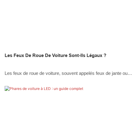
Les Feux De Roue De Voiture Sont-Ils Légaux ?
Les feux de roue de voiture, souvent appelés feux de jante ou
feux de passage de roue, sont des systèmes d'éclairage
décoratifs installés autour des roues d'un véhicule. Ces lumières
se présentent sous diverses formes, notamment des bandes
LED, des tubes néon et des câbles à fibres optiques. Ils sont
conçus pour éclairer la zone de la roue, créant un effet visuel
vibrant et dynamique, surtout la nuit.