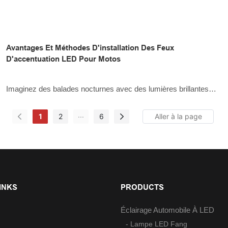
Avantages Et Méthodes D'installation Des Feux
D'accentuation LED Pour Motos
Imaginez des balades nocturnes avec des lumières brillantes
sous le cadre de votre moto bien-aimée. Vous avez tendance à
...
1
2
6
avoir une image plus claire du chemin sur lequel vous courez.
Même les courses de vélo sont plus excitantes lorsque vous
avez des lumières d'accentuation de moto qui éclairent toute la
route pendant que vous vous concentrez sur votre conduite.
INKS
PRODUCTS
Éclairage Automobile À LED
- Lampe LED Fang