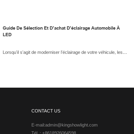
Guide De Sélection Et D'achat D'éclairage Automobile À
LED
Lorsqu'il s'agit de moderniser l'éclairage de votre véhicule, les
éclairages automobiles à LED sont le choix incontournable. Ils
sont lumineux, économes en énergie et durables. Mais comment
choisir le bon éclairage LED pour votre voiture ? Examinons la
question ensemble.
CONTACT US
E-mail:admin@kingshowlight.com
Tél. : +8618926064598