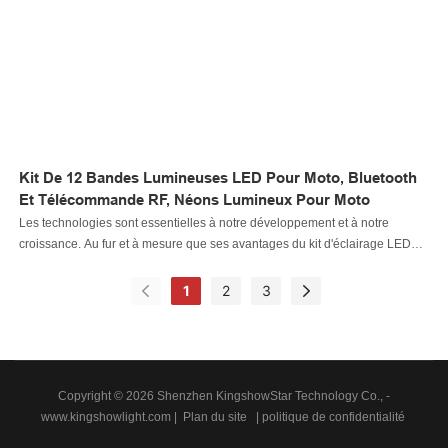
d'éclairage automobile.
Kit De 12 Bandes Lumineuses LED Pour Moto, Bluetooth
Et Télécommande RF, Néons Lumineux Pour Moto
Les technologies sont essentielles à notre développement et à notre
croissance. Au fur et à mesure que ses avantages du kit d'éclairage LED
pour moto à télécommande Bluetooth + RF 12 pièces, bandes lumineuses
au néon pour moto, sont découverts, ses champs d'application ont
1
2
3
également été considérablement élargis. Dans le domaine des systèmes
d'éclairage automatique, il est d'une grande valeur
Copyright © 2026 Shenzhen KingshowStar Technology Co., -
www.kingshowlight.com
|
Plan du site
|
politique de confidentialité