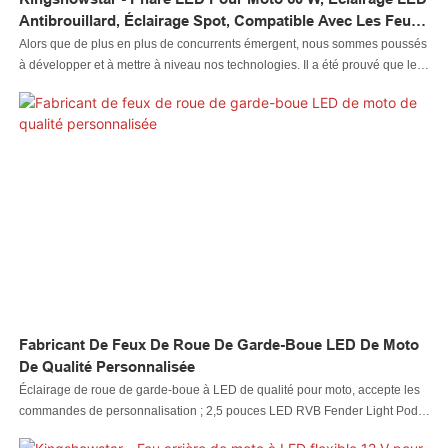
Antibrouillard, Éclairage Spot, Compatible Avec Les Feux
De Vélo Et Moto LED P50
Alors que de plus en plus de concurrents émergent, nous sommes poussés
à développer et à mettre à niveau nos technologies. Il a été prouvé que le
processus de fabrication devient plus efficace et les avantages du phare à
LED pour motocyclette 60 W, phare à LED, phare antibrouillard, feux de
conduite, projecteur, convient au P50 sont pleinement présentés. Nos
professionnels de la R&D l'ont mis à l'échelle pour une utilisation dans le
système d'éclairage automobile
Fabricant De Feux De Roue De Garde-Boue LED De Moto
De Qualité Personnalisée
Éclairage de roue de garde-boue à LED de qualité pour moto, accepte les
commandes de personnalisation ; 2,5 pouces LED RVB Fender Light Pod ;
Kingshowstar est un fabricant de feux de moto à LED en Chine depuis plus