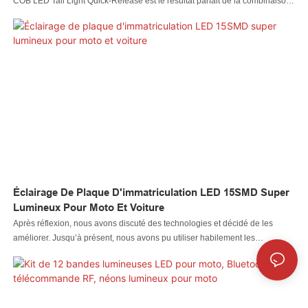
COB LED Tail Light Quick-Release est le résultat parfait de la combinaison
des performances parfaites de toutes les matières premières adoptées.
Grâce à cela, l'éclairage automobile à LED, l'éclairage rock à LED,
l'éclairage fouet à LED, l'éclairage de roue à LED, le phare à LED,
l'éclairage de moto à LED, l'éclairage de bateau à LED, le connecteur de fil
à LED, le contrôleur à LED possède de nombreuses fonctionnalités
intéressantes. De plus, il est conçu de manière scientifique et raisonnable.
Sa structure interne et son apparence extérieure sont méticuleusement
conçues par nos designers et techniciens professionnels. Les exigences et
les goûts des clients peuvent être bien satisfaits
Éclairage De Plaque D'immatriculation LED 15SMD Super
Lumineux Pour Moto Et Voiture
Après réflexion, nous avons discuté des technologies et décidé de les
améliorer. Jusqu’à présent, nous avons pu utiliser habilement les
technologies mises à niveau. Cela contribue à améliorer l'efficacité du
travail et à garantir la qualité des feux de plaque d'immatriculation LED
15SMD Super Bright pour motos et automobiles. Sa valeur peut être trouvée
dans un large éventail de domaines d'application tels que le système