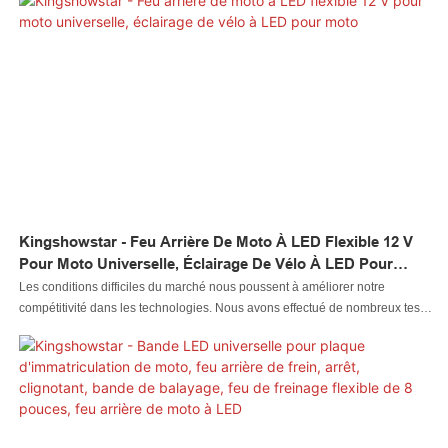
de 13 ans
Kingshowstar - Feu Arrière De Moto À LED Flexible 12 V
Pour Moto Universelle, Éclairage De Vélo À LED Pour
Moto
Les conditions difficiles du marché nous poussent à améliorer notre
compétitivité dans les technologies. Nous avons effectué de nombreux tests
pour améliorer les technologies qui rendent le processus de fabrication plus
rapide. À l'heure actuelle, le produit est parfait pour le(s) domaine(s)
d'application du système d'éclairage de moto.