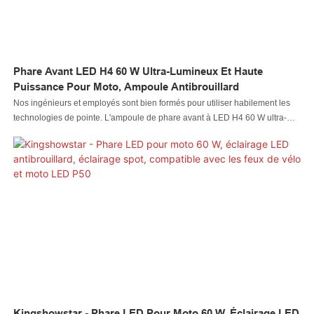
Phare Avant LED H4 60 W Ultra-Lumineux Et Haute
Puissance Pour Moto, Ampoule Antibrouillard
Nos ingénieurs et employés sont bien formés pour utiliser habilement les
technologies de pointe. L'ampoule de phare avant à LED H4 60 W ultra-
lumineuse et haute puissance pour moto peut être spécialement conçue
pour répondre aux besoins les plus variés. Actuellement, il est
généralement utilisé dans le(s) domaine(s) des systèmes d'éclairage
automatique
Kingshowstar - Phare LED Pour Moto 60 W, Éclairage LED