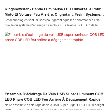
Kingshowstar - Bande Lumineuse LED Universelle Pour
Moto Et Voiture, Feu Arrière, Clignotant, Frein, Système
D'éclairage Flexible Pour Moto, 32 LED, 20,3 Cm
Les technologies sont utilisées pour garantir que les performances et la
qualité du système d'éclairage de moto à LED flexible 32 LED 8" de la
bande lumineuse de sécurité universelle pour voiture et moto peuvent être
garanties. Le produit est utilisé dans un grand nombre de scénarios
différents tels que le système d'éclairage de moto.
Ensemble D'éclairage De Vélo USB Super Lumineux COB
LED Phare COB LED Feu Arrière À Dégagement Rapide
Notre ensemble d'éclairage de vélo USB Super Bright COB LED Headlight