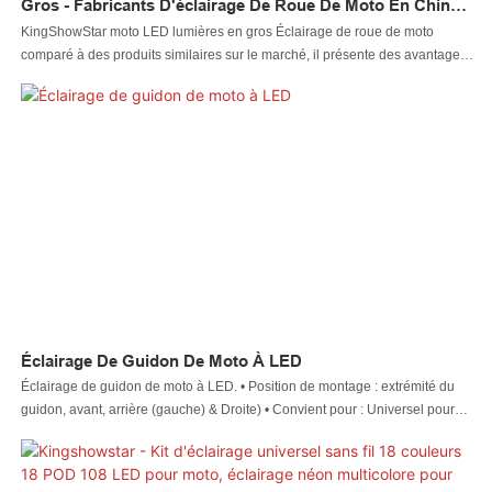
Gros - Fabricants D'éclairage De Roue De Moto En Chine |
KingShowStar
KingShowStar moto LED lumières en gros Éclairage de roue de moto
comparé à des produits similaires sur le marché, il présente des avantages
exceptionnels incomparables en termes de performances, de qualité,
d'apparence, etc., et jouit d'une bonne réputation sur le marché.
Kingshowstar résume les défauts des produits passés et les améliore
continuellement. Les spécifications des lumières LED de moto
KingShowStar en gros Les lumières de roue de moto peuvent être
personnalisées selon vos besoins
Éclairage De Guidon De Moto À LED
Éclairage de guidon de moto à LED. • Position de montage : extrémité du
guidon, avant, arrière (gauche) & Droite) • Convient pour : Universel pour
moto avec guidon de 22 mm, vélo électrique, scooter, moto café racer
Chopper Bobber Cruiser comme pour Honda Suzuki Kawasaki Dirt Pit Bike
Sport Street Bike Off-Road Riding.CONSEILS : • Vous pouvez percer un trou