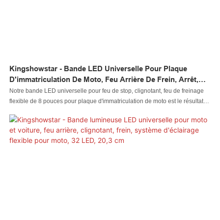
Kingshowstar - Bande LED Universelle Pour Plaque
D'immatriculation De Moto, Feu Arrière De Frein, Arrêt,
Clignotant, Bande De Balayage, Feu De Freinage Flexible
Notre bande LED universelle pour feu de stop, clignotant, feu de freinage
De 8 Pouces, Feu Arrière De Moto À LED
flexible de 8 pouces pour plaque d'immatriculation de moto est le résultat
parfait de la combinaison des performances parfaites de toutes les matières
premières adoptées. Grâce à cela, l'éclairage automobile à LED, l'éclairage
rock à LED, l'éclairage fouet à LED, l'éclairage de roue à LED, le phare à
LED, l'éclairage de moto à LED, l'éclairage de bateau à LED, le connecteur
de fil à LED, le contrôleur à LED possède de nombreuses fonctionnalités
intéressantes. De plus, il est conçu de manière scientifique et raisonnable.
Sa structure interne et son apparence extérieure sont méticuleusement
conçues par nos designers et techniciens professionnels. Les exigences et
les goûts des clients peuvent être bien satisfaits