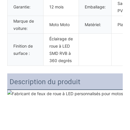
Sac e
Garantie:
12 mois
Emballage:
PVC
Marque de
Moto Moto
Matériel:
Plasti
voiture:
Éclairage de
Finition de
roue à LED
surface :
SMD RVB à
360 degrés
Description du produit