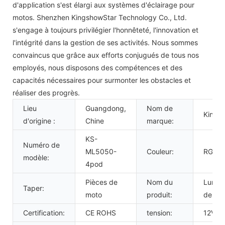
d'application s'est élargi aux systèmes d'éclairage pour
motos. Shenzhen KingshowStar Technology Co., Ltd.
s'engage à toujours privilégier l'honnêteté, l'innovation et
l'intégrité dans la gestion de ses activités. Nous sommes
convaincus que grâce aux efforts conjugués de tous nos
employés, nous disposons des compétences et des
capacités nécessaires pour surmonter les obstacles et
réaliser des progrès.
Lieu
Guangdong,
Nom de
Kings
d'origine :
Chine
marque:
KS-
Numéro de
ML5050-
Couleur:
RGB
modèle:
4pod
Pièces de
Nom du
Lumiè
Taper:
moto
produit:
de rou
Certification:
CE ROHS
tension:
12V