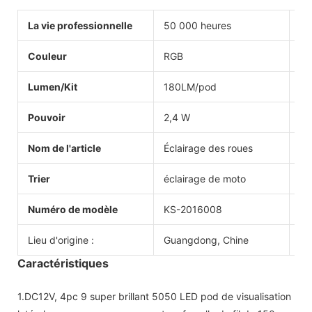
La vie professionnelle
50 000 heures
Te
Couleur
RGB
Ap
Lumen/Kit
180LM/pod
Ce
Pouvoir
2,4 W
Ga
Nom de l'article
Éclairage des roues
Fo
Trier
éclairage de moto
M
Numéro de modèle
KS-2016008
Pr
Lieu d'origine :
Guangdong, Chine
Po
Caractéristiques
1.DC12V, 4pc 9 super brillant 5050 LED pod de visualisation