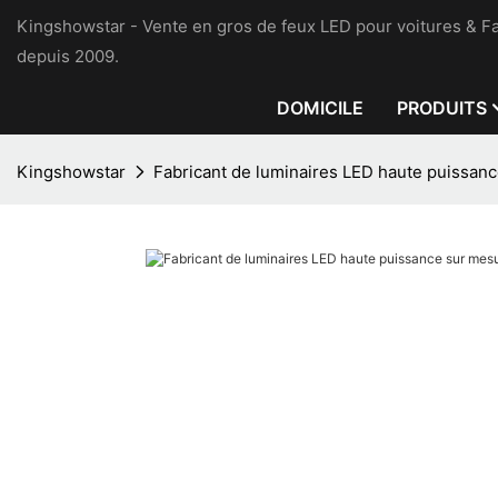
Kingshowstar - Vente en gros de feux LED pour voitures & Fa
depuis 2009.
DOMICILE
PRODUITS
Kingshowstar
Fabricant de luminaires LED haute puissan