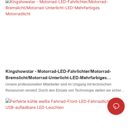
verbessert und modernisiert, um sicherzustellen, dass die Leistung des
universellen LED-Sicherheitslichtstreifens für Heckbremse, Stoppsignal und
Blinker mit 32 LEDs und 8 Zoll flexiblem LED-Lichtbalken für
Motorradbeleuchtung den internationalen Standards entspricht. Zahlreiche
abgeschlossene Projekte haben bewiesen, dass das Produkt in den
Bereichen Motorradbeleuchtungssystem nützlich ist.
Kingshowstar - Motorrad-LED-Fahrlichter/Motorrad-
Bremslicht/Motorrad-Unterlicht-LED-Mehrfarbiges
Motorradlicht
Unsere professionellen Mitarbeiter sind im Umgang mit technischen
Ressourcen versiert. Durch den Einsatz von Technologie stellen wir sicher,
dass der Produktherstellungsprozess effizient abläuft. Im
Anwendungsbereich (den Anwendungsbereichen) des
Motorradbeleuchtungssystems können Motorrad-LED-Fahrlichter/Motorrad-
Bremslichter/Motorrad-Unterbodenbeleuchtung ihre größte Wirkung
entfalten.