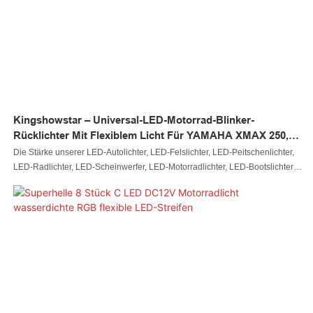
Kingshowstar – Universal-LED-Motorrad-Blinker-
Rücklichter Mit Flexiblem Licht Für YAMAHA XMAX 250,
LED-Motorrad-Rücklicht
Die Stärke unserer LED-Autolichter, LED-Felslichter, LED-Peitschenlichter,
LED-Radlichter, LED-Scheinwerfer, LED-Motorradlichter, LED-Bootslichter,
LED-Kabelverbinder und LED-Controller wird dazu beitragen, unseren
Umsatz zu steigern und unsere Popularität auf dem Markt zu erhöhen. Wir
entwickeln universelle flexible LED-Motorrad-Blinker-Rücklichter für
YAMAHA XMAX 250 und kombinieren dabei ausschließlich hochwertige
Rohstoffe mit großartiger und stabiler Leistung. Auf diese Weise garantieren
wir, dass dieses Produkt über mehrere Funktionen verfügt. Darüber hinaus
hebt es sich durch sein einzigartiges und auffälliges Erscheinungsbild von
anderen ähnlichen Produkten ab.