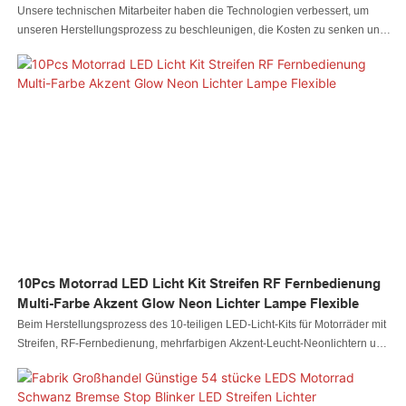
Unsere technischen Mitarbeiter haben die Technologien verbessert, um
unseren Herstellungsprozess zu beschleunigen, die Kosten zu senken und
den Produktwert zu steigern. Aufgrund dieser Vorteile ist das 6-teilige
superschlanke PVC-RGB-LED-Lichtstreifen-Set NEON Two Remote Kit für
Motorrad- und ATV-Fahrzeuge im Bereich der Autobeleuchtungssysteme
überlegen.
10Pcs Motorrad LED Licht Kit Streifen RF Fernbedienung
Multi-Farbe Akzent Glow Neon Lichter Lampe Flexible
Beim Herstellungsprozess des 10-teiligen LED-Licht-Kits für Motorräder mit
Streifen, RF-Fernbedienung, mehrfarbigen Akzent-Leucht-Neonlichtern und
flexiblen Lampen kommen fortschrittliche Technologien zum Einsatz. Mit der
Erweiterung der Produktleistung sind seine Anwendungsbereiche
umfangreicher geworden und wurden auf die Bereiche der Motorrad-