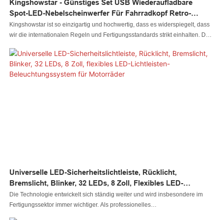
Kingshowstar - Günstiges Set USB Wiederaufladbare
Spot-LED-Nebelscheinwerfer Für Fahrradkopf Retro-
Silikon-Front-LED-Fahrradlicht-Set Mit Rücklicht LED-
Kingshowstar ist so einzigartig und hochwertig, dass es widerspiegelt, dass
Fahrradlicht
wir die internationalen Regeln und Fertigungsstandards strikt einhalten. Das
günstige Set mit wiederaufladbaren USB-Spot-LED-Nebellichtern für den
Fahrradkopf im Retro-Silikon-Front-LED-Fahrradlicht-Set mit Rücklicht
verfügt über Funktionen, die normale, ähnliche Produkte nicht haben. Mit
diesen Vorzügen wird es sich sicherlich auf dem Markt abheben
Universelle LED-Sicherheitslichtleiste, Rücklicht,
Bremslicht, Blinker, 32 LEDs, 8 Zoll, Flexibles LED-
Lichtleisten-Beleuchtungssystem Für Motorräder
Die Technologie entwickelt sich ständig weiter und wird insbesondere im
Fertigungssektor immer wichtiger. Als professionelles
Produktionsunternehmen haben wir unsere Technologien kontinuierlich