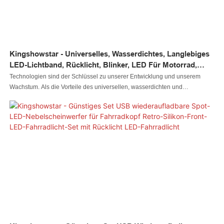
Kingshowstar - Universelles, Wasserdichtes, Langlebiges
LED-Lichtband, Rücklicht, Blinker, LED Für Motorrad,
LED-Rücklicht Für Motorrad
Technologien sind der Schlüssel zu unserer Entwicklung und unserem
Wachstum. Als die Vorteile des universellen, wasserdichten und
langlebigen LED-Lichtstreifens mit Rückblinker für Motorräder entdeckt
wurden, wurden auch seine Anwendungsbereiche erheblich erweitert. Im
Bereich der Autobeleuchtungssysteme ist es von großem Wert