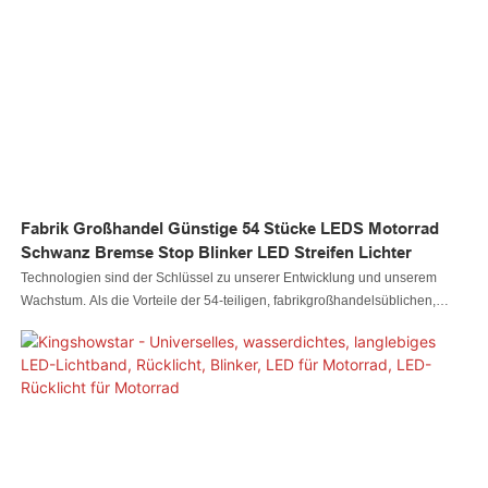
Beleuchtungssysteme ausgeweitet
Fabrik Großhandel Günstige 54 Stücke LEDS Motorrad
Schwanz Bremse Stop Blinker LED Streifen Lichter
Technologien sind der Schlüssel zu unserer Entwicklung und unserem
Wachstum. Als die Vorteile der 54-teiligen, fabrikgroßhandelsüblichen,
günstigen LED-Streifenleuchten für Rück-, Brems- und Blinksignale für
Motorräder entdeckt wurden, haben sich auch ihre Anwendungsbereiche
erheblich erweitert. Im Bereich der Autobeleuchtungssysteme ist es von
großem Wert