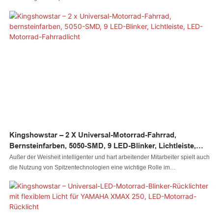
Set für die Vorderseite und das modische, über USB wiederaufladbare,
wasserdichte LED-Licht für das Fahrrad speziell entwickelt werden, um den
unterschiedlichsten Anforderungen gerecht zu werden. Derzeit wird es
typischerweise in den Bereichen Fahrradbeleuchtung verwendet
Kingshowstar – 2 X Universal-Motorrad-Fahrrad,
Bernsteinfarben, 5050-SMD, 9 LED-Blinker, Lichtleiste,
LED-Motorrad-Fahrradlicht
Außer der Weisheit intelligenter und hart arbeitender Mitarbeiter spielt auch
die Nutzung von Spitzentechnologien eine wichtige Rolle im
Herstellungsprozess der 2 x Universal-Motorrad-Fahrrad-Amber 5050-SMD
9 LED-Blinker-Lichtstreifenlampe. Das Produkt ist auf den Bereich (die
Bereiche) des Motorrad-Beleuchtungssystems ausgerichtet