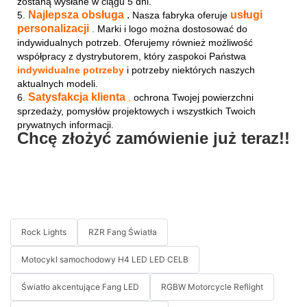
zostaną wysłane w ciągu 5 dni.
Najlepsza obsługa
.
usługi
5.
Nasza fabryka oferuje
personalizacji
. Marki i logo
można dostosować do
indywidualnych potrzeb.
Oferujemy również możliwość
współpracy z dystrybutorem, który zaspokoi Państwa
indywidualne potrzeby
i potrzeby niektórych naszych
aktualnych modeli.
Satysfakcja klienta
6.
,
ochrona Twojej powierzchni
sprzedaży, pomysłów projektowych i wszystkich Twoich
prywatnych informacji.
Chcę złożyć zamówienie już teraz!!
Rock Lights
RZR Fang Światła
Motocykl samochodowy H4 LED LED CELB
Światło akcentujące Fang LED
RGBW Motorcycle Reflight