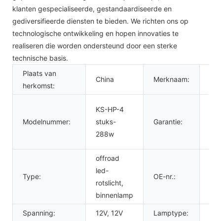
klanten gespecialiseerde, gestandaardiseerde en
gediversifieerde diensten te bieden. We richten ons op
technologische ontwikkeling en hopen innovaties te
realiseren die worden ondersteund door een sterke
technische basis.
Plaats van
China
Merknaam:
KI
herkomst:
36
KS-HP-4
ma
Modelnummer:
stuks-
Garantie:
36
288w
ma
offroad
led-
Type:
OE-nr.:
00
rotslicht,
binnenlamp
Spanning:
12V, 12V
Lamptype:
LE