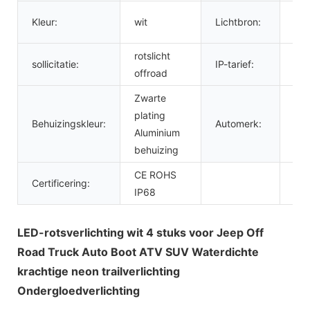
30
Kleur:
wit
Lichtbron:
lich
rotslicht
sollicitatie:
IP-tarief:
IP
offroad
Zwarte
off
plating
ATV
Behuizingskleur:
Automerk:
Aluminium
SUV
behuizing
mot
CE ROHS
Certificering:
IP68
LED-rotsverlichting wit 4 stuks voor Jeep Off
Road Truck Auto Boot ATV SUV Waterdichte
krachtige neon trailverlichting
Ondergloedverlichting