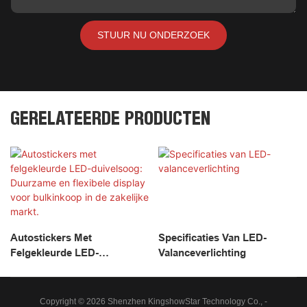
STUUR NU ONDERZOEK
GERELATEERDE PRODUCTEN
Autostickers Met
Specificaties Van LED-
Felgekleurde LED-
Valanceverlichting
Duivelsoog: Duurzame En
Flexibele Display Voor
Bulkinkoop In De Zakelijke
Copyright © 2026 Shenzhen KingshowStar Technology Co., -