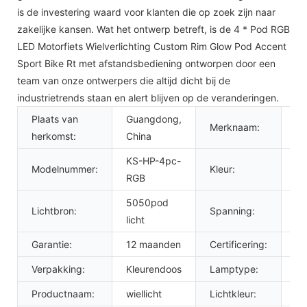
is de investering waard voor klanten die op zoek zijn naar
zakelijke kansen. Wat het ontwerp betreft, is de 4 * Pod RGB
LED Motorfiets Wielverlichting Custom Rim Glow Pod Accent
Sport Bike Rt met afstandsbediening ontworpen door een
team van onze ontwerpers die altijd dicht bij de
industrietrends staan ​​en alert blijven op de veranderingen.
Plaats van
Guangdong,
Merknaam:
K
herkomst:
China
KS-HP-4pc-
Modelnummer:
Kleur:
R
RGB
5050pod
Lichtbron:
Spanning:
12
licht
Garantie:
12 maanden
Certificering:
R
Verpakking:
Kleurendoos
Lamptype:
ro
Productnaam:
wiellicht
Lichtkleur:
R