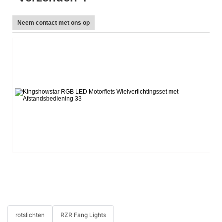
Neem contact met ons op
L
Te
E-
W
Sk
F
W
h
Ad
G
rotslichten
RZR Fang Lights