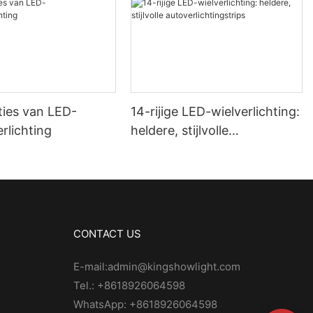
ties van LED-
14-rijige LED-wielverlichting:
rlichting
heldere, stijlvolle
autoverlichtingstrips
CONTACT US
E-mail:admin@kingshowlight.com
Tel.: +8618926064598
WhatsApp: +8618926064598