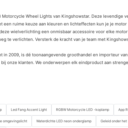
Motorcycle Wheel Lights van Kingshowstar. Deze levendige verli
et een ruime keuze aan kleuren en lichteffecten kun je je moto
eze wielverlichting een onmisbaar accessoire voor elke motorli
weg te verlichten. Versterk de kracht van je team met Kingshow
t in 2009, is dé toonaangevende groothandel en importeur van
n bij onze klanten. We onderwerpen elk eindproduct aan streng
p
Led Fang Accent Light
RGBW Motorcycle LED -koplamp
App R
le omgevingslicht
Waterdichte LED neon onderglamp
Geleid onder het