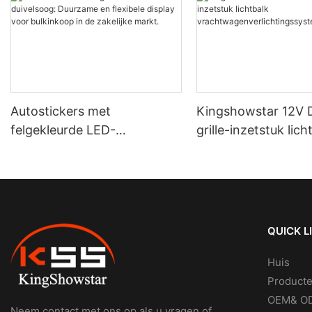
Autostickers met
Kingshowstar 12V 
felgekleurde LED-
grille-inzetstuk lich
duivelsoog: Duurzame en
vrachtwagenverlich
flexibele display voor
eem
bulkinkoop in de zakelijke
markt.
QUICK L
Huis
Product
OEM& OD
Neem contact met ons op als u vragen of