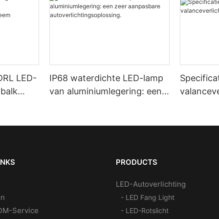
DRL LED-
IP68 waterdichte LED-lamp
Specifica
tbalk
van aluminiumlegering: een
valanceve
tingssyst
zeer aanpasbare
autoverlichtingsoplossing.
INKS
PRODUCTS
LED-Autoverlichting
en
- LED Fang Light
M-Service
- LED-Rotslicht