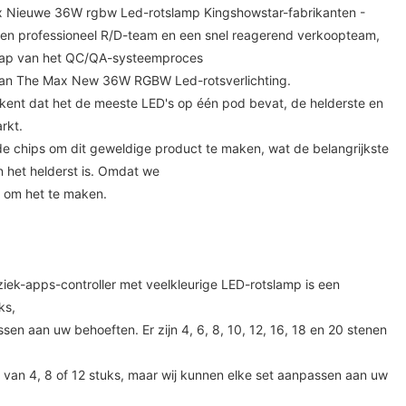
x Nieuwe 36W rgbw Led-rotslamp Kingshowstar-fabrikanten -
en professioneel R/D-team en een snel reagerend verkoopteam,
 stap van het QC/QA-systeemproces
 van The Max New 36W RGBW Led-rotsverlichting.
kent dat het de meeste LED's op één pod bevat, de helderste en
rkt.
e chips om dit geweldige product te maken, wat de belangrijkste
 het helderst is. Omdat we
l om het te maken.
iek-apps-controller met veelkleurige LED-rotslamp is een
ks,
en aan uw behoeften. Er zijn 4, 6, 8, 10, 12, 16, 18 en 20 stenen
s van 4, 8 of 12 stuks, maar wij kunnen elke set aanpassen aan uw