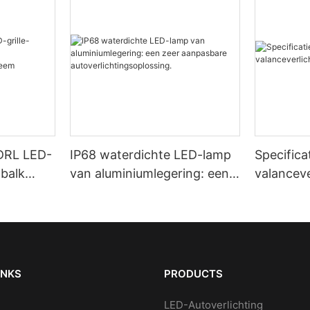
DRL LED-
IP68 waterdichte LED-lamp
Specifica
tbalk
van aluminiumlegering: een
valanceve
tingssyst
zeer aanpasbare
autoverlichtingsoplossing.
INKS
PRODUCTS
LED-Autoverlichting