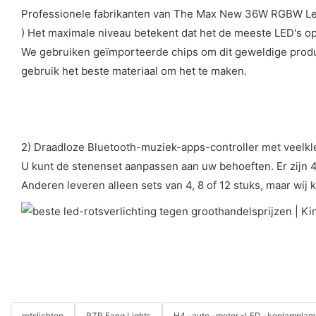
Professionele fabrikanten van The Max New 36W RGBW Led
) Het maximale niveau betekent dat het de meeste LED's op
We gebruiken geïmporteerde chips om dit geweldige produc
gebruik het beste materiaal om het te maken.
2) Draadloze Bluetooth-muziek-apps-controller met veelkle
U kunt de stenenset aanpassen aan uw behoeften. Er zijn 4, 
Anderen leveren alleen sets van 4, 8 of 12 stuks, maar wi
rotslichten
RZR Fang Lights
H4 -auto -motor -LED -koplamplam