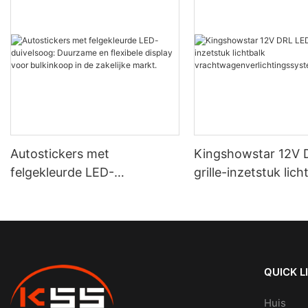
Autostickers met
Kingshowstar 12V 
felgekleurde LED-
grille-inzetstuk lich
duivelsoog: Duurzame en
vrachtwagenverlich
flexibele display voor
eem
bulkinkoop in de zakelijke
markt.
QUICK L
Huis