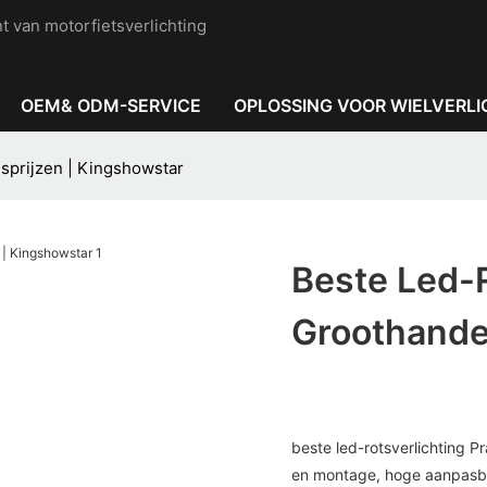
t van motorfietsverlichting
OEM& ODM-SERVICE
OPLOSSING VOOR WIELVERLI
lsprijzen | Kingshowstar
Beste Led-R
Groothande
beste led-rotsverlichting 
en montage, hoge aanpasba