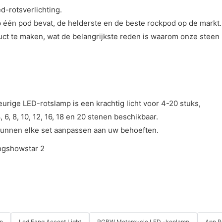
-rotsverlichting.
 één pod bevat, de helderste en de beste rockpod op de markt.
t te maken, wat de belangrijkste reden is waarom onze steen 
urige LED-rotslamp is een krachtig licht voor 4-20 stuks,
6, 8, 10, 12, 16, 18 en 20 stenen beschikbaar.
j kunnen elke set aanpassen aan uw behoeften.
p
Led Fang Accent Light
RGBW Motorcycle LED -koplamp
App R