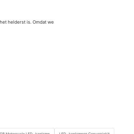
het helderst is. Omdat we
GB Motorcycle LED -koplamp
LED -koplampen Conversiekit