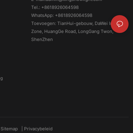
Tel.: +8618926064598
WhatsApp: +8618926064598
Toevoegen: TianHui-gebouw, DaWei Industry
Zone, HuangGe Road, LongGang Twon,
ShenZhen
ng
Sitemap
|
Privacybeleid