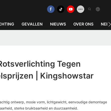
CHTING
GEVALLEN
NIEUWS
OVER ONS
NEEM
otsverlichting Tegen
lsprijzen | Kingshowstar
Prachtig ontwerp, mooie vorm, lichtgewicht, eenvoudige demontage
arheid, sterke bruikbaarheid en duurzaamheid.