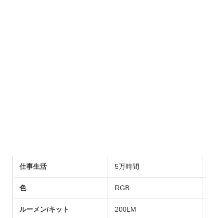
仕事生活
5万時間
電
色
RGB
応
ルーメン/キット
200LM
認