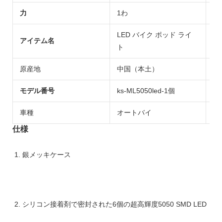
力
1わ
保
LED バイク ポッド ライ
アイテム名
関
ト
原産地
中国（本土）
M
モデル番号
ks-ML5050led-1個
価
車種
オートバイ
ポ
仕様