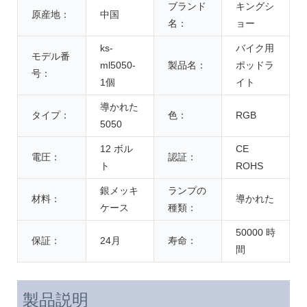
ブランド
キングシ
原産地：
中国
名：
ョー
ks-
バイク用
モデル番
ml5050-
製品名：
ポッドラ
号：
1個
イト
導かれた
タイプ：
色：
RGB
5050
12 ボル
CE
電圧：
認証：
ト
ROHS
銀メッキ
ランプの
材料：
導かれた
ケース
種類：
50000 時
保証：
24月
寿命：
間
製品説明