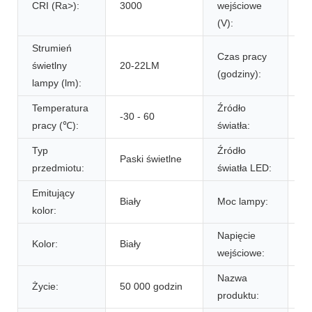
CRI (Ra>):
3000
wejściowe
D
(V):
Strumień
Czas pracy
świetlny
20-22LM
5
(godziny):
lampy (lm):
Temperatura
Źródło
-30 - 60
L
pracy (℃):
światła:
Typ
Źródło
Paski świetlne
S
przedmiotu:
światła LED:
Emitujący
Biały
Moc lampy:
1
kolor:
Napięcie
Kolor:
Biały
1
wejściowe:
Nazwa
El
Życie:
50 000 godzin
produktu:
L