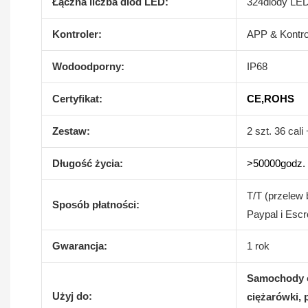
Łączna liczba diod LED:
324diody LE
Kontroler:
APP & Kontro
Wodoodporny:
IP68
Certyfikat:
CE,ROHS
Zestaw:
2 szt. 36 cali
Długość życia:
>50000godz.
T/T (przelew
Sposób płatności:
Paypal i Escr
Gwarancja:
1 rok
Samochody o
Użyj do:
ciężarówki, 