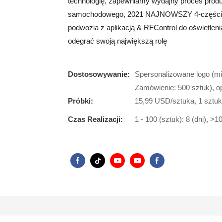
technologię, zapewniamy wydajny proces prod
samochodowego, 2021 NAJNOWSZY 4-częściow
podwozia z aplikacją & RFControl do oświetl
odegrać swoją największą rolę
Dostosowywanie:
Spersonalizowane logo (mi
Zamówienie: 500 sztuk), o
Próbki:
15,99 USD/sztuka, 1 sztuk
Czas Realizacji:
1 - 100 (sztuk): 8 (dni), >1