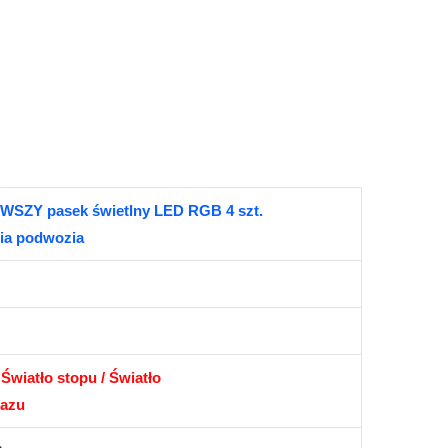
SZY pasek świetlny LED RGB 4 szt.
nia podwozia
 Światło stopu / Światło
kazu