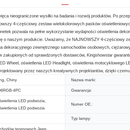
ca nieograniczone wysiłki na badania i rozwój produktów. Po przep
jnowszy 4-częściowy zestaw wielokolorowych pasków oświetleniowyc
tek pozwala na pełne wykorzystanie wydajności oświetlenia dekora
się o naszym produkcie. Uważamy, że NAJNOWSZY 4-częściowy ze
lenia dekoracyjnego zewnętrznego samochodów osobowych, ciężarowy
ów zakupionych od sprawdzonych dostawców, Kingshowstar gwarantu
LED Wheel, oświetlenia LED Headlight, oświetlenia motocyklowego 
projektowany przez naszych kreatywnych projektantów, dzięki czemu 
g, Chiny
Nazwa marki:
08RGB-4PC
Gwarancja:
świetlenia LED podwozia,
Numer OE.:
świetlenia LED podwozia
Typ lampy:
chodów terenowych Jeep