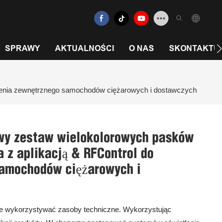
SPRAWY
AKTUALNOŚCI
O NAS
SKONTAKTUJ 
lenia zewnętrznego samochodów ciężarowych i dostawczych
wy zestaw wielokolorowych pasków
 z aplikacją & RFControl do
samochodów ciężarowych i
tnie wykorzystywać zasoby techniczne. Wykorzystując