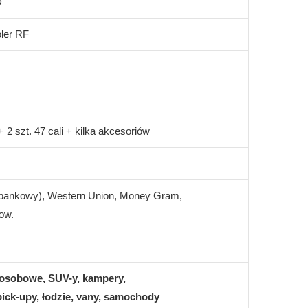
D
ler RF
 + 2 szt. 47 cali + kilka akcesoriów
 bankowy), Western Union, Money Gram,
ow.
sobowe, SUV-y, kampery,
pick-upy, łodzie, vany, samochody