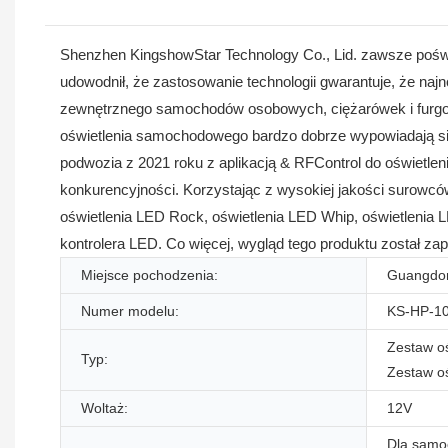
Shenzhen KingshowStar Technology Co., Lid. zawsze poświę
udowodnił, że zastosowanie technologii gwarantuje, że na
zewnętrznego samochodów osobowych, ciężarówek i furgone
oświetlenia samochodowego bardzo dobrze wypowiadają 
podwozia z 2021 roku z aplikacją & RFControl do oświet
konkurencyjności. Korzystając z wysokiej jakości surowc
oświetlenia LED Rock, oświetlenia LED Whip, oświetlenia 
kontrolera LED. Co więcej, wygląd tego produktu został za
Miejsce pochodzenia:
Guangdon
Numer modelu:
KS-HP-1
Zestaw o
Typ:
Zestaw o
Woltaż:
12V
Dla samo