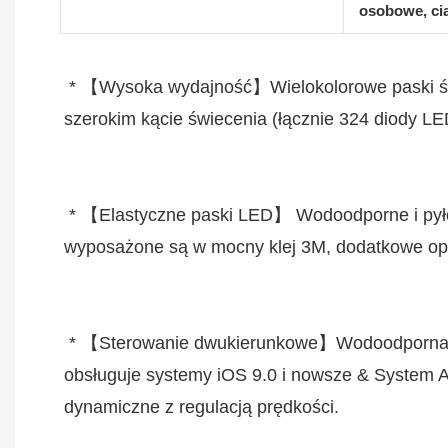
osobowe, cią
 * 【Wysoka wydajność】Wielokolorowe paski świetlne RGB do montażu pod podwoziem, wyposażone w 108 ultrajasnych diod LED 5050 SMD o 
 * 【Elastyczne paski LED】 Wodoodporne i pyłoszczelne (IP67) & odporny na wstrząsy. Elastyczne światła samochodowe LED można łatwo wyginać, 
 * 【Sterowanie dwukierunkowe】Wodoodporna skrzynka sterownicza IP68 z funkcją hamowania i aplikacją Bluetooth & 4-klawiszowy pilot RF. Aplikacja 
obsługuje systemy iOS 9.0 i nowsze & System And