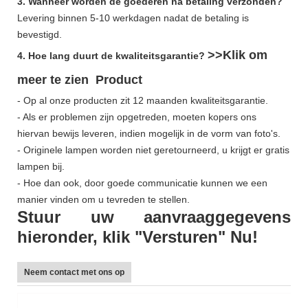
3. Wanneer worden de goederen na betaling verzonden?
Levering binnen 5-10 werkdagen nadat de betaling is
bevestigd.
>>Klik om
4. Hoe lang duurt de kwaliteitsgarantie?
meer te zien
Product
- Op al onze producten zit 12 maanden kwaliteitsgarantie.
- Als er problemen zijn opgetreden, moeten kopers ons
hiervan bewijs leveren, indien mogelijk in de vorm van foto's.
- Originele lampen worden niet geretourneerd, u krijgt er gratis
lampen bij.
- Hoe dan ook, door goede communicatie kunnen we een
manier vinden om u tevreden te stellen.
Stuur uw aanvraaggegevens
hieronder, klik "Versturen" Nu!
Neem contact met ons op
L