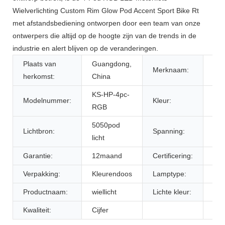
Wielverlichting Custom Rim Glow Pod Accent Sport Bike Rt
met afstandsbediening ontworpen door een team van onze
ontwerpers die altijd op de hoogte zijn van de trends in de
industrie en alert blijven op de veranderingen.
Plaats van
Guangdong,
Merknaam:
KI
herkomst:
China
KS-HP-4pc-
Modelnummer:
Kleur:
RG
RGB
5050pod
Lichtbron:
Spanning:
12 
licht
Garantie:
12maand
Certificering:
Ro
Verpakking:
Kleurendoos
Lamptype:
rots
Productnaam:
wiellicht
Lichte kleur:
RG
Kwaliteit:
Cijfer