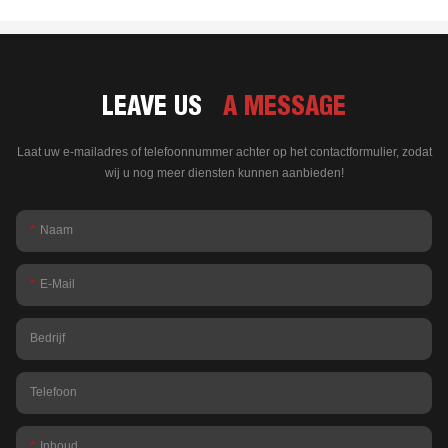
LEAVE US
A MESSAGE
Laat uw e-mailadres of telefoonnummer achter op het contactformulier, zodat
wij u nog meer diensten kunnen aanbieden!
Naam
E-Mail
Bedrijf
Telefoon
Inhoud