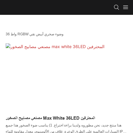
36 واط RGBW وضوء صخري أبيض نقي
مصنعي مصابيح الصخور Max White 36LED المحترفين
هذا منتج جديد، نحن مطوروه ولدينا براءة اختراع. 1) يناسب ضوء الصخور هذا جميع
السيارات العالمية على الطرق الوعرة. غلاف من الألومنيوم، معدل مقاومة للماء IP68