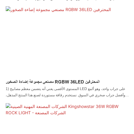
ضوء جراب مع LED بلون ثابت. 36 قطعة LED عالية الطاقة بقوة إخراج تصل إلى
3200 لومن وتبعث زاوية شعاع واسعة 360 درجة، مما يجعل سيارتك فائقة السطوع
وقيادة أكثر أمانًا. 2) نستخدم شريحة مستوردة لصنع هذا المنتج المذهل، وهو السبب
الرئيسي وراء كون صخرتنا هي الأكثر سطوعًا. 3) وحدة تحكم عن بعد صغيرة بـ 4 أزرار
RF. يمكنك التحكم به بسهولة. يمكننا تخصيص أي مجموعات حسب حاجتك. بصرف
النظر عن تلك المجموعات القياسية، مجموعة مكونة من 4 قطع، أو 6 قطع، أو 8 قطع،
أو 12 قطعة. نحن نقدم أيضًا 16 قطعة و18 قطعة و20 قطعة وحتى 22 قطعة لكل
مجموعة حسب حاجتك. مرحبًا بك في الاتصال بنا إذا كان لديك أي أسئلة حول هذه
المنتجات
مصنعي مجموعة إضاءة الصخور RGBW 36LED المحترفين
1) المستوى الأقصى يعني أنه يتضمن معظم مصابيح LED على جراب واحد، وهو ألمع
وأفضل جراب صخري في السوق. نستخدم رقاقة مستوردة لصنع هذا المنتج المذهل،
وهو السبب الرئيسي وراء كون صخرتنا هي الأكثر سطوعًا. لأننا نستخدم أفضل المواد
لصنعها. 2) وحدة تحكم تطبيقات الموسيقى اللاسلكية Bluetooth MultiColor LED
Rock Light هي ضوء قوي يزيد من 4-20 قطعة، يمكنك تخصيص مجموعة الصخور
حسب احتياجاتك، 4 قطع، 6 قطع، 8 قطع، 10 قطع، 12 قطعة، 16 قطعة، 18 قطعة،
20 قطعة متوفرة. يوفر الآخرون فقط 4 قطع، 8 قطع أو 12 قطعة، يمكننا تخصيص أي
مجموعات حسب احتياجاتك. 3) يحتوي كل مصباح صخري فردي على غلاف من