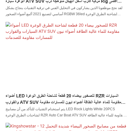
الوعرة سيارة ATV SUV مركبة قارب أسفل الهيكل متوهجة درب Rig أقصى
مستوى 36 واط ضوء الصخور
لقد نجح موظفونا الذين يشاركون في التحليل الفني في ترقية التقنيات بنجاح بشكل
أساسي لتصنيع 2021 ألمع أضواء الصخور RGBW 36led لشاحنة الطرق الوعرة
والسيارات ATV SUV والمركبات والقوارب تحت الهيكل Glow Trail Rig بطريقة أكثر
كفاءة. لها تطبيقات في مجموعة واسعة من المجالات، مثل نظام إضاءة السيارات
أضواء LED للصخور بيضاء 20 قطعة لشاحنة الطرق الوعرة RZR السيارات
والقوارب ATV SUV مقاومة للماء عالية الطاقة أضواء نيون للمسارات مقاومة
للصدمات
يتم استخدام التقنيات للتأكد من أن مصابيح LED Rock Lights White 20PCS
لشاحنات الطرق الوعرة RZR Auto Car Boat ATV SUV مقاومة للماء عالية الطاقة
Neon Trail Rig Lights يمكن ضمان الأداء والجودة المقاومة للصدمات. يتم استخدام
المنتج في عدد كبير من السيناريوهات المختلفة مثل نظام الإضاءة التلقائي