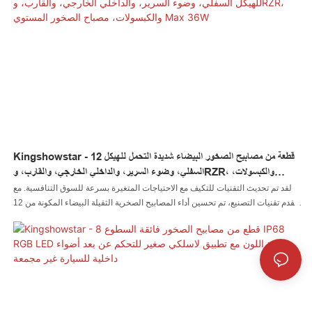
Kingshowstar - 12 قطعة من مصابيح الصخور البيضاء شديدة التحمل للهيكل
السفلي، وضوء السرير، والداخلي الخارجي، والقارب، وRZR، والكبسولات،
مصباح الصخور المستوي Max 36W
لقد تم تحديث التقنيات للتكيف مع الاحتياجات المتغيرة بسرعة للسوق التنافسية. مع
تقدم تقنيات التصنيع، تم تحسين أداء المصابيح الصخرية الثقيلة البيضاء المكونة من 12
قطعة للهيكل السفلي، وضوء السرير، والداخلي الخارجي، والقارب، وRZR، والبودات
بشكل كبير. ولها تأثير هائل على مجال (مجالات) نظام الإضاءة التلقائية