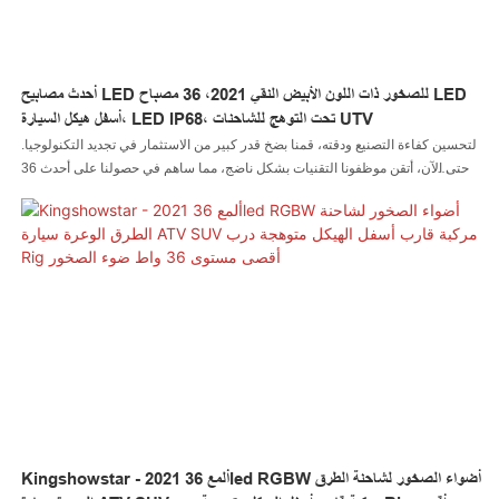
أحدث مصابيح LED للصخور ذات اللون الأبيض النقي 2021، 36 مصباح LED
أسفل هيكل السيارة، LED IP68، تحت التوهج للشاحنات UTV
لتحسين كفاءة التصنيع ودقته، قمنا بضخ قدر كبير من الاستثمار في تجديد التكنولوجيا.
حتى الآن، أتقن موظفونا التقنيات بشكل ناضج، مما ساهم في حصولنا على أحدث 36
مصباح LED أبيض نقي للصخور في عام 2021 للهيكل السفلي للسيارة LED IP68
تحت الوهج شاحنة UTV. تم توسيع نطاق تطبيقه بشكل كبير. في مجال (مجالات)
مصباح الصخور Max 36W، يتم استخدام المنتج على نطاق واسع ويحظى بإشادة كبيرة
Kingshowstar - 2021 ألمع 36led RGBW أضواء الصخور لشاحنة الطرق