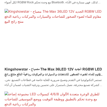
لكل أضواء RGBW Rock مع وحدة تحكم Bluetooth. لذلك، فهي ممتازة في الأداء
المستقر وآمنة تمامًا للمستخدمين. بالإضافة إلى ذلك، فهو يتميز بالأداء الممتاز مما
يجعله عمليًا للغاية في العديد من المجالات وقيمًا
Kingshowstar - مصباح The Max 36LED 12V الجديد RGBW LED
مقاوم للماء لضوء الصخور للشاحنات والسيارات والمركبات رباعية الدفع منتج رائج
البيع
تستمر التكنولوجيا في التقدم وتصبح ضرورية للغاية خاصة في قطاعات التصنيع. نحن،
كشركة تصنيع محترفة، نعمل باستمرار على تحسين وترقية التقنيات لضمان أن أداء
New The Max 36LED 12V Light RGBW Waterproof LED Rock Light لسيارات
الشاحنات ATV يتماشى مع المعايير الدولية. وقد ثبت من خلال العديد من المشاريع
التي أنهيناها، أن المنتج مفيد في مجال (مجالات) نظام إضاءة السيارات