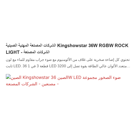
الألومنيوم مقاوم للماء مع مصباح LED بلون ثابت. 36 قطعة 3 في 1 LED متعدد
الألوان عالي الطاقة بقوة إخراج تصل إلى 3200 لومن وينبعث منه زاوية شعاع واسعة
360 درجة، مما سيجعل سيارتك فائقة السطوع، قيادة أكثر أمانًا وحياة أفضل.* سهلة
التركيب، تأثيرات مذهلة & تجربة مستخدم مثيرة؛
الشركات المصنعة المهنية الصينية Kingshowstar 36W RGBW ROCK
LIGHT - الشركات المصنعة
تحتوي كل إضاءة صخرية على غلاف من الألومنيوم مع ضوء جراب مقاوم للماء مع لون
ثابت LED. 36 قطعة 3 في 1 LED متعدد الألوان عالي الطاقة بقوة تصل إلى 3200
لومن وتنبعث منه زاوية شعاع واسعة 360 درجة، مما يجعل سيارتك فائقة السطوع
وقيادة أكثر أمانًا وحياة أفضل.