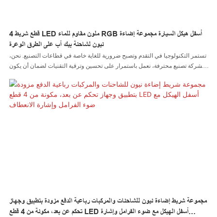
4 قطع شريط LED ملون مقاوم للماء RGB أسفل هيكل السيارة مجموعة إضاءة
نيون لشاحنة بيك آب على الطرق الوعرة
تستمر التكنولوجيا في التقدم وتصبح ضرورية للغاية خاصة في قطاعات التصنيع. نحن،
كشركة تصنيع محترفة، نعمل باستمرار على تحسين وترقية التقنيات لضمان أن يكون
أداء شريط LED الملون RGB المقاوم للماء أسفل هيكل السيارة لمجموعة إضاءة
النيون لشاحنة بيك اب على الطرق الوعرة متوافقًا مع المعايير الدولية. وقد ثبت من
خلال العديد من المشاريع التي أنهيناها، أن المنتج مفيد في مجال (مجالات) نظام إضاءة
السيارات
مجموعة شريط إضاءة نيون للشاحنات والمركبات رباعية الدفع مزودة بتطبيق وجهاز
تحكم عن بعد، مكونة من 4 قطع LED أسفل الهيكل مع ضوء الفرامل وإشارة