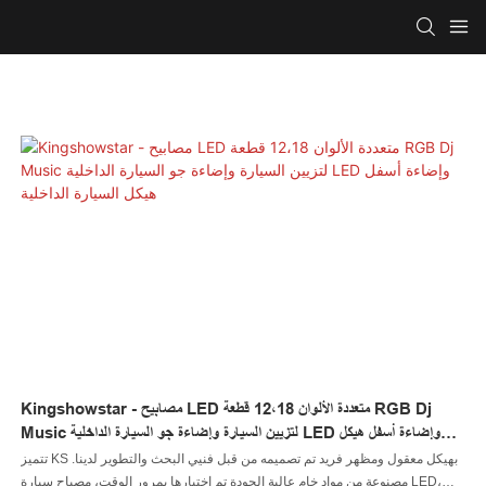
Kingshowstar - مصابيح LED متعددة الألوان 12،18 قطعة RGB Dj
Music لتزيين السيارة وإضاءة جو السيارة الداخلية LED وإضاءة أسفل هيكل
السيارة الداخلية
تتميز KS بهيكل معقول ومظهر فريد تم تصميمه من قبل فنيي البحث والتطوير لدينا.
مصنوعة من مواد خام عالية الجودة تم اختبارها بمرور الوقت، مصباح سيارة LED،