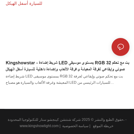
التي أجراها موظفون محترفون. تم تصنيع المنتج ليكون له مزايا متفوقة. علاوة على
ذلك، يتم التأكيد بشدة على تصميم مظهرها لأنها قد تقود اتجاه الصناعة
Kingshowstar - شريط إضاءة LED بمستوى موسيقى RGB 32 بت مع تحكم
صوتي وإيقاعي لغرفة المعيشة وغرفة الألعاب وإضاءة داخلية للسيارة أسفل الهيكل
شريط إضاءة LED بمستوى موسيقى RGB 32 بت مع تحكم صوتي وإيقاعي لغرفة
المعيشة وغرفة الألعاب والسيارة هو مصباح LED للسيارات الرئيسي من
Kingshowstar ومصباح Led للصخور ومصباح Led للسوط ومصباح LED للعجلات
ومصباح Led للمصباح الأمامي ومصباح Led للدراجات النارية ومصباح Led للقارب
وموصل سلك LED ووحدة تحكم LED في مقاطعة قوانغدونغ بالصين. بفضل قدرتنا
الإنتاجية القوية ومستوى التكنولوجيا التنافسي، فإن شركة Shenzhen
KingshowStar Technology Co.، Lid. لديه القدرة على تطوير وتصنيع مجموعة
حقوق الطبع والنشر © 2025 شركة شنتشن كينجشو ستار للتكنولوجيا المحدودة، -
واسعة من سلسلة المنتجات بشكل مستقل. نرحب بكم للتواصل معنا سواء كنت مهتمًا
سياسة الخصوصية
خريطة الموقع
|
|
www.kingshowlight.com
بمنتجنا الذي تم إصداره حديثًا - نظام الإضاءة التلقائية أو تريد معرفة المزيد عن شركتنا