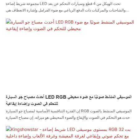
الانعطاف
مجموعة شريط إضاءة LED تحت الهيكل من 4 قطع وسيارات التحكم عن بعد
والشاحنات والمركبات ذات الدفع الرباعي مع ضوء الفرامل وإشارة الانعطاف هي
Kingshowstar Main Led car light Led rock light Led swit light led wheel light
Led headlight led bike light Led boat light موصل سلك LED وحدة تحكم LED
في مقاطعة قوانغدونغ ، الصين. بفضل قدرتنا الإنتاجية القوية ومستوى التكنولوجيا
التنافسي، فإن شركة Shenzhen KingshowStar Technology Co.، Lid. لديه القدرة
على تطوير وتصنيع مجموعة واسعة من سلسلة المنتجات بشكل مستقل. نرحب بكم
للتواصل معنا سواء كنت مهتمًا بمنتجنا الذي تم إصداره حديثًا - نظام الإضاءة التلقائية أو
تريد معرفة المزيد عن شركتنا
أحدث مصباح جو السيارة LED RGB الموسيقي المنشط صوتيًا مع ضوء محيطي
للتحكم في الصوت وإضاءة إيقاعية
إن القدرة التنافسية الأساسية لمصباح جو السيارة RGB الموسيقي المنشط بالصوت
الأحدث هو التحكم في الصوت والإيقاع والضوء المحيطي هو ميزاته. إن مصباح السيارة
LED الخاص بنا، مصباح الصخور LED، مصباح السوط LED، مصباح العجلة LED،
المصباح الأمامي LED، مصباح الدراجة النارية LED، مصباح القارب LED، موصل
السلك LED، وحدة التحكم LED مصنوعة من مواد خام اجتازت الاختبارات الصارمة