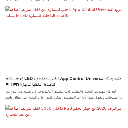
مصباح صخرة LED، مصباح سوط LED، مصباح عجلة LED، مصباح أمامي LED،
مصباح دراجة نارية LED، مصباح قارب LED، موصل سلك LED، وحدة تحكم LED
تتمتع ببعض الأداء الممتاز. علاوة على ذلك، يتم تصنيعه بناءً على احتياجات العملاء
واتجاهات الصناعة، لذلك فهو يلبي إلى حد كبير احتياجات المستخدمين وله قيمة عالية
شريط إضاءة LED داخلي للسيارة من App Control Universal مزود بسلك
El LED للإضاءة الداخلية للسيارة
لقد قام مهندسو البحث والتطوير لدينا بتطبيق التكنولوجيا في تصنيع هذا النوع من
المنتجات. وبفضل هذه الأداءات المعتمدة، يمكن العثور على المنتج على نطاق واسع
في مجال (مجالات)