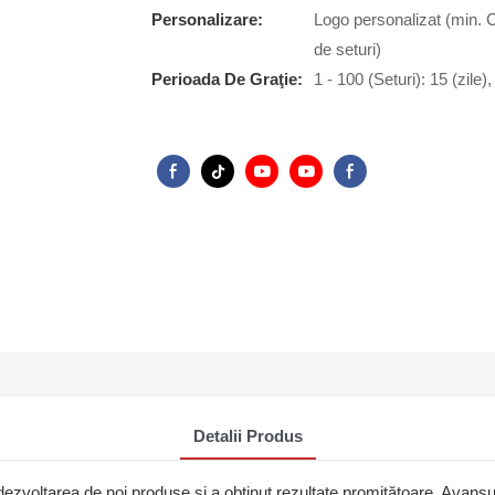
Personalizare:
Logo personalizat (min. 
de seturi)
Perioada De Graţie:
1 - 100 (Seturi): 15 (zile)
Detalii Produs
voltarea de noi produse și a obținut rezultate promițătoare. Avansul 