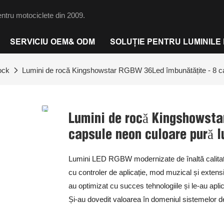
ntru motociclete din 2009.
SERVICIU OEM& ODM
SOLUȚIE PENTRU LUMINILE
ock
Lumini de rocă Kingshowstar RGBW 36Led îmbunătățite - 8 ca
Lumini de rocă Kingshowsta
capsule neon culoare pură 
Lumini LED RGBW modernizate de înaltă calitate
cu controler de aplicație, mod muzical și extensib
au optimizat cu succes tehnologiile și le-au aplic
Și-au dovedit valoarea în domeniul sistemelor de