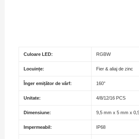
Culoare LED:
RGBW
Locuințe:
Fier & aliaj de zinc
Înger emițător de vârf:
160°
Unitate:
4/8/12/16 PCS
Dimensiune:
9,5 mm x 5 mm x 0
Impermeabil:
IP68