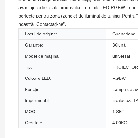
avantaje extinse ale produsului. Luminile LED RGBW îmbunătă
perfecte pentru zona (zonele) de iluminat de tuning. Pentru în
noastră „Contactați-ne”.
Locul de origine:
Guangdong, 
Garanție:
36lună
Model de mașină:
universal
Tip:
PROIECTOR 
Culoare LED:
RGBW
Funcţie:
Lampă de ave
Impermeabil:
Evaluează IP
MOQ:
1 SET
Greutate:
4.00KG