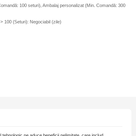
Comandă: 100 seturi), Ambalaj personalizat (Min. Comandă: 300
, > 100 (Seturi): Negociabil (zile)
tehnologic ne aduce beneficii nelimitate, care includ