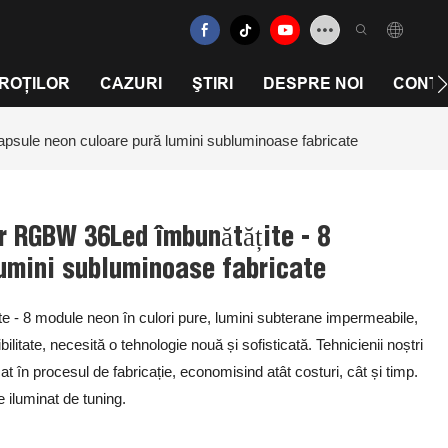
 ROȚILOR
CAZURI
ŞTIRI
DESPRE NOI
CONTA
psule neon culoare pură lumini subluminoase fabricate
r RGBW 36Led îmbunătățite - 8
lumini subluminoase fabricate
 - 8 module neon în culori pure, lumini subterane impermeabile,
ilitate, necesită o tehnologie nouă și sofisticată. Tehnicienii noștri
at în procesul de fabricație, economisind atât costuri, cât și timp.
 iluminat de tuning.