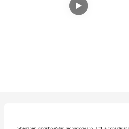
Shenzhen KingshowStar Technology Co., Ltd. a consolidat dez