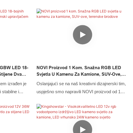
RGBW LED 18-
NOVI Proizvod 1 Kom. Snažna RGB LED
Stijene Dva
Svjetla U Kamenu Za Kamione, SUV-Ove,
rhunska 24W
Terenske Brodove
tem izrađen je
Oslanjajući se na naš kreativni dizajnerski tim,
 stabilne i
uspješno smo napravili NOVI proizvod od 1
 i važni 8PCS
komada visokosnažnih RGB LED svjetala za
ck Lights s
kamione, SUV-ove, terenske brodove, potpuno
azne namjene u
jedinstvenog izgleda. Osim toga, proizveden je
u skladu s međunarodnim standardima i
pravilima kvalitete, što jamči njegovu visoku