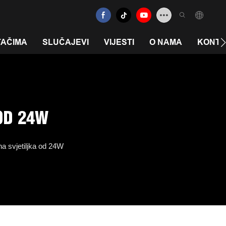
TAČIMA
SLUČAJEVI
VIJESTI
O NAMA
KONTA
OD 24W
 svjetiljka od 24W