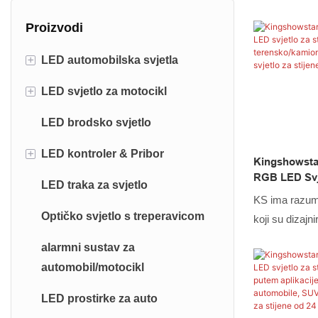
Proizvodi
+
LED automobilska svjetla
+
LED svjetlo za motocikl
LED svjetlo za očnjake
LED brodsko svjetlo
LED svjetlo za stijenu
Stražnja svjetla za motocikle
+
LED kontroler & Pribor
LED svjetlo za kotače
LED prednje svjetlo za motocikl
Kingshowstar
RGB LED Svje
LED traka za svjetlo
LED bič svjetlo
LED svjetlo za registarsku
LED kontroler
Automobila 
KS ima razumn
pločicu motocikla
Svjetlo LED 
Optičko svjetlo s treperavicom
LED svjetlo za kamione
Razdjelnik produžnog kabela
koji su dizajni
24W
LED trakasta svjetla za motocikle
razvoj. Izrađe
alarmni sustav za
LED prednja svjetla za automobil
provjerenih si
automobil/motocikl
Svjetla za kotače motocikla
LED svjetlo za
LED unutarnje svjetlo automobila
svjetlo za ko
LED prostirke za auto
Podsvjetla za automobil
svjetlo za mo