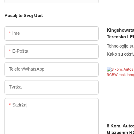
LED žičani ko
LED stražnje svjetlo za automobil
performanse. 
Pošaljite Svoj Upit
potreba kupaca
LED svjetla za maglu za
Kingshowstar
uvelike zadovo
automobil
Ime
Terensko LED
vrijedan.
Kompletom Za
Tehnologije su
- 96 LED Di
E-Pošta
Kako su otkri
SUV-Ove, AT
Pod 4x4 off r
Za Stijene O
Telefon/whatsApp
control Kit 
atv, njegovi 
prošireni. U 
Tvrtka
automatske ras
Sadržaj
8 Kom. Auto
Glazbenih R