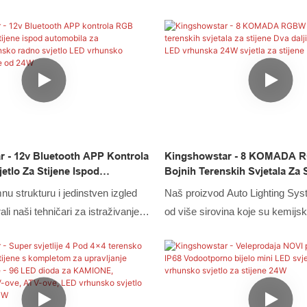
 - 12v Bluetooth APP Kontrola
Kingshowstar - 8 KOMADA 
tlo Za Stijene Ispod
Bojnih Terenskih Svjetala Za 
Za Terensko/kamionsko Radno
Daljinski Upravljačem LED V
u strukturu i jedinstven izgled
Naš proizvod Auto Lighting Sys
Vrhunsko Svjetlo Za Stijene Od
Svjetla Za Stijene
rali naši tehničari za istraživanje i
od više sirovina koje su kemijski
no od visokokvalitetnih i
fizički izvrsne. Kao jedinstveni
rovina, LED svjetlo za automobile,
RGBW LED 18 Color Offroad Ro
 stijene, LED svjetlo za bič, LED
dva daljinska upravljača, ima r
tače, LED prednja svjetla, LED
mnogim područjima.
tocikle, LED svjetlo za brodove,