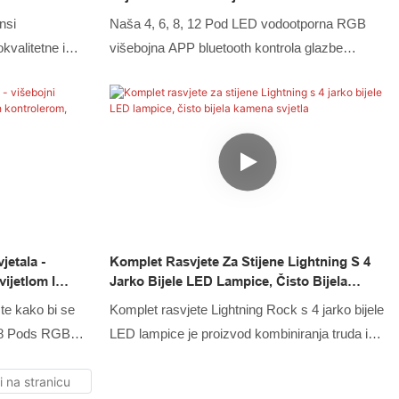
la
Upravljanje Glazbom Trepereće Kameno
nsi
Naša 4, 6, 8, 12 Pod LED vodootporna RGB
LED Svjetla Za Podvozje Automobila
kvalitetne i
višebojna APP bluetooth kontrola glazbe
od veleprodaja
trepereća svjetla za podvozje automobila
h RGBW kontroler
prošla su višestruka ispitivanja i dobila
svjetala za
ovlaštene uvozne & izvozne certifikate. Ima
rmanse tih
razumno dizajnirane strukture i izgled,
stabilnost.
privlačeći mnogo pažnje i predvodeći trendove
tlo, LED svjetlo
u industriji. Također, Kingshowstar ima neke
LED svjetlo za
izvrsne značajke koje definitivno mogu pomoći
D svjetlo za
kupcima da ostvare neočekivane dobitke i
etala -
Komplet Rasvjete Za Stijene Lightning S 4
ove, LED žičani
uštede mnogo novca.
ijetlom I
Jarko Bijele LED Lampice, Čisto Bijela
rsne
beni Način
Kamena Svjetla
ste kako bi se
Komplet rasvjete Lightning Rock s 4 jarko bijele
mijeni u
e 8 Pods RGBW
LED lampice je proizvod kombiniranja truda i
it će u
 neonskog
mudrosti svih iskusnih zaposlenika. LED
i glazbenim
svjetlo za automobile, LED svjetlo za stijene,