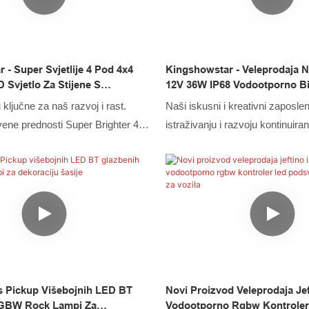
nektor, LED kontroler ima izvrsne
Štoviše, izrađen je na temelju
 i trendova u industriji, tako da
 - Super Svjetlije 4 Pod 4x4
Kingshowstar - Veleprodaja 
ljava potrebe korisnika i vrlo je
 Svjetlo Za Stijene S
12V 36W IP68 Vodootporno Bi
 Upravljanje Putem Aplikacije
Svjetlo Za Stijene LED Vrhuns
 ključne za naš razvoj i rast.
Naši iskusni i kreativni zaposlen
oda Za KAMIONE, Automobile,
Stijene 24W
vene prednosti Super Brighter 4
istraživanju i razvoju kontinuir
V-Ove, LED Vrhunsko Svjetlo
oad LED Rock Light with APP
na nadogradnji i razvoju tehnolog
d 24 W
-96 LED dioda za TRUCK car SUV
Zahvaljujući poboljšanom korište
opsegi primjene također su znatno
performanse i kvaliteta velep
području (područjima) sustava
proizvoda 12V 36W IP68 vodoot
vjete, to je od velike vrijednosti
mini LED svjetla za stijene mog
jamčiti. Daljnjim istraživanjem 
njegov raspon primjene se postu
Trenutno se može široko vidjeti
s Pickup Višebojnih LED BT
Novi Proizvod Veleprodaja Jef
(područjima) sustava automatsk
GBW Rock Lampi Za
Vodootporno Rgbw Kontroler