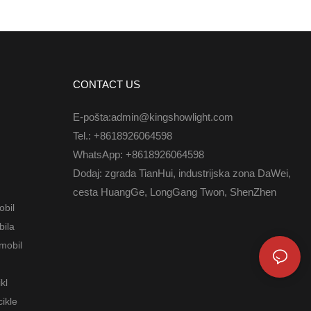
 primjene je
LED svjetlo za kotače, LED prednje svjetlo,
učje(a) sustava
LED svjetlo za motocikle, LED svjetlo za
brodove, LED žičani konektor, LED kontroler je
proizveden s jamstvom kvalitete i certificiran od
strane autoritativnih institucija. Njegove
CONTACT US
višenamjenske i praktične značajke pomažu
E-pošta:admin@kingshowlight.com
kupcima u pružanju pogodnosti.
Tel.: +8618926064598
WhatsApp: +8618926064598
Dodaj: zgrada TianHui, industrijska zona DaWei,
cesta HuangGe, LongGang Twon, ShenZhen
obil
bila
mobil
kl
ikle