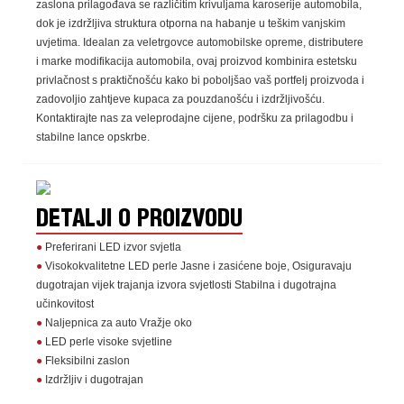
zaslona prilagođava se različitim krivuljama karoserije automobila,
dok je izdržljiva struktura otporna na habanje u teškim vanjskim
uvjetima. Idealan za veletrgovce automobilske opreme, distributere
i marke modifikacija automobila, ovaj proizvod kombinira estetsku
privlačnost s praktičnošću kako bi poboljšao vaš portfelj proizvoda i
zadovoljio zahtjeve kupaca za pouzdanošću i izdržljivošću.
Kontaktirajte nas za veleprodajne cijene, podršku za prilagodbu i
stabilne lance opskrbe.
DETALJI O PROIZVODU
●
Preferirani LED izvor svjetla
●
Visokokvalitetne LED perle Jasne i zasićene boje, Osiguravaju
dugotrajan vijek trajanja izvora svjetlosti Stabilna i dugotrajna
učinkovitost
●
Naljepnica za auto Vražje oko
●
LED perle visoke svjetline
●
Fleksibilni zaslon
●
Izdržljiv i dugotrajan