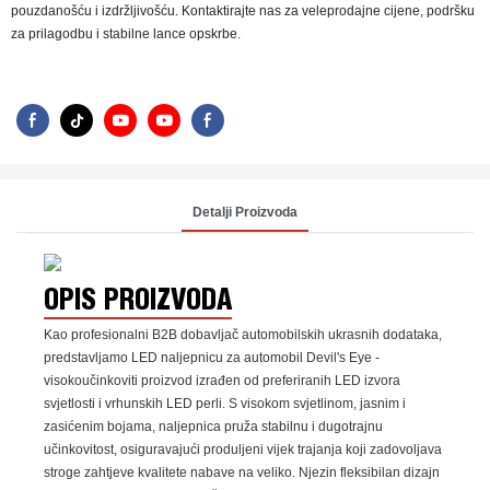
pouzdanošću i izdržljivošću. Kontaktirajte nas za veleprodajne cijene, podršku
za prilagodbu i stabilne lance opskrbe.
Detalji Proizvoda
OPIS PROIZVODA
Kao profesionalni B2B dobavljač automobilskih ukrasnih dodataka,
predstavljamo LED naljepnicu za automobil Devil's Eye -
visokoučinkoviti proizvod izrađen od preferiranih LED izvora
svjetlosti i vrhunskih LED perli. S visokom svjetlinom, jasnim i
zasićenim bojama, naljepnica pruža stabilnu i dugotrajnu
učinkovitost, osiguravajući produljeni vijek trajanja koji zadovoljava
stroge zahtjeve kvalitete nabave na veliko. Njezin fleksibilan dizajn