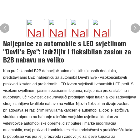
Naljepnice za automobile s LED svjetlinom
"Devil's Eye": Izdržljiv i fleksibilan zaslon za
B2B nabavu na veliko
Kao profesionalni B2B dobavljač automobilskih ukrasnih dodataka,
predstavljamo LED naljepnicu za automobil Devil's Eye - visokoučinkoviti
proizvod izrađen od preferiranih LED izvora svjetlosti i vrhunskih LED perli. S
visokom svjetlinom, jasnim i zasićenim bojama, naljepnica pruža stabilnu i
dugotrajnu učinkovitost, osiguravajući produljeni vijek trajanja koji zadovoljava
stroge zahtjeve kvalitete nabave na veliko. Njezin fleksibilan dizajn zaslona
prilagođava se različitim krivuljama karoserije automobila, dok je izdržljiva
struktura otporna na habanje u teškim vanjskim uvjetima. Idealan za
veletrgovce automobilske opreme, distributere i marke modifikacija
automobila, ovaj proizvod kombinira estetsku privlačnost s praktičnošću kako
bi poboljšao vaš portfelj proizvoda i zadovoljio zahtjeve kupaca za