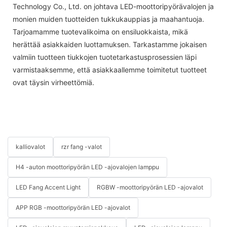
Technology Co., Ltd. on johtava LED-moottoripyörävalojen ja
monien muiden tuotteiden tukkukauppias ja maahantuoja.
Tarjoamamme tuotevalikoima on ensiluokkaista, mikä
herättää asiakkaiden luottamuksen. Tarkastamme jokaisen
valmiin tuotteen tiukkojen tuotetarkastusprosessien läpi
varmistaaksemme, että asiakkaallemme toimitetut tuotteet
ovat täysin virheettömiä.
kalliovalot
rzr fang -valot
H4 -auton moottoripyörän LED -ajovalojen lamppu
LED Fang Accent Light
RGBW -moottoripyörän LED -ajovalot
APP RGB -moottoripyörän LED -ajovalot