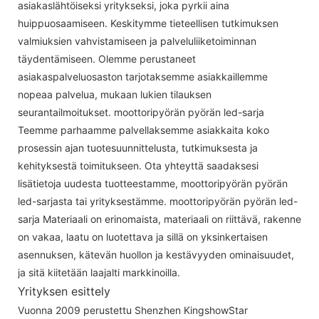
asiakaslähtöiseksi yritykseksi, joka pyrkii aina
huippuosaamiseen. Keskitymme tieteellisen tutkimuksen
valmiuksien vahvistamiseen ja palveluliiketoiminnan
täydentämiseen. Olemme perustaneet
asiakaspalveluosaston tarjotaksemme asiakkaillemme
nopeaa palvelua, mukaan lukien tilauksen
seurantailmoitukset. moottoripyörän pyörän led-sarja
Teemme parhaamme palvellaksemme asiakkaita koko
prosessin ajan tuotesuunnittelusta, tutkimuksesta ja
kehityksestä toimitukseen. Ota yhteyttä saadaksesi
lisätietoja uudesta tuotteestamme, moottoripyörän pyörän
led-sarjasta tai yrityksestämme. moottoripyörän pyörän led-
sarja Materiaali on erinomaista, materiaali on riittävä, rakenne
on vakaa, laatu on luotettava ja sillä on yksinkertaisen
asennuksen, kätevän huollon ja kestävyyden ominaisuudet,
ja sitä kiitetään laajalti markkinoilla.
Yrityksen esittely
Vuonna 2009 perustettu Shenzhen KingshowStar