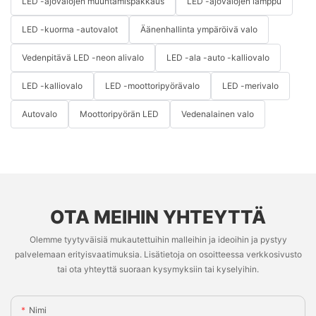
LED -ajovalojen muuntamispakkaus
LED -ajovalojen lamppu
LED -kuorma -autovalot
Äänenhallinta ympäröivä valo
Vedenpitävä LED -neon alivalo
LED -ala -auto -kalliovalo
LED -kalliovalo
LED -moottoripyörävalo
LED -merivalo
Autovalo
Moottoripyörän LED
Vedenalainen valo
OTA MEIHIN YHTEYTTÄ
Olemme tyytyväisiä mukautettuihin malleihin ja ideoihin ja pystyy
palvelemaan erityisvaatimuksia. Lisätietoja on osoitteessa verkkosivusto
tai ota yhteyttä suoraan kysymyksiin tai kyselyihin.
Nimi