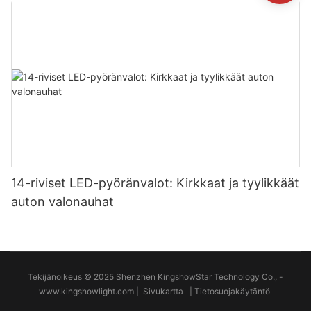
14-riviset LED-pyöränvalot: Kirkkaat ja tyylikkäät
auton valonauhat
Tekijänoikeus © 2025 Shenzhen KingshowStar Technology Co., -
www.kingshowlight.com
|
Sivukartta
|
Tietosuojakäytäntö