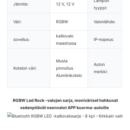
Lampun
Jännite:
12 V, 12 V
tyyppi:
Väri:
RGBW
Valonlähde:
kalliovalo
sovellus:
IP-nopeus:
maastossa
Musta
Auton
Kotelon väri:
pinnoitus
merkki:
Alumiinikotelo
RGBW Led Rock -valojen sarja, moniväriset hehkuvat 
vedenpitävät neonvalot APP kuorma-autoille