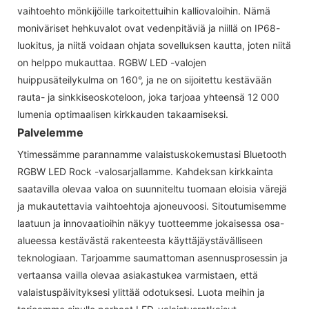
vaihtoehto mönkijöille tarkoitettuihin kalliovaloihin. Nämä
moniväriset hehkuvalot ovat vedenpitäviä ja niillä on IP68-
luokitus, ja niitä voidaan ohjata sovelluksen kautta, joten niitä
on helppo mukauttaa. RGBW LED -valojen
huippusäteilykulma on 160°, ja ne on sijoitettu kestävään
rauta- ja sinkkiseoskoteloon, joka tarjoaa yhteensä 12 000
lumenia optimaalisen kirkkauden takaamiseksi.
Palvelemme
Ytimessämme parannamme valaistuskokemustasi Bluetooth
RGBW LED Rock -valosarjallamme. Kahdeksan kirkkainta
saatavilla olevaa valoa on suunniteltu tuomaan eloisia värejä
ja mukautettavia vaihtoehtoja ajoneuvoosi. Sitoutumisemme
laatuun ja innovaatioihin näkyy tuotteemme jokaisessa osa-
alueessa kestävästä rakenteesta käyttäjäystävälliseen
teknologiaan. Tarjoamme saumattoman asennusprosessin ja
vertaansa vailla olevaa asiakastukea varmistaen, että
valaistuspäivityksesi ylittää odotuksesi. Luota meihin ja