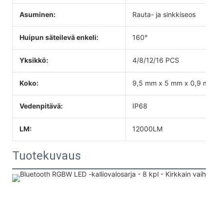
Asuminen:
Rauta- ja sinkkiseos
Huipun säteilevä enkeli:
160°
Yksikkö:
4/8/12/16 PCS
Koko:
9,5 mm x 5 mm x 0,9 mm
Vedenpitävä:
IP68
LM:
12000LM
Tuotekuvaus