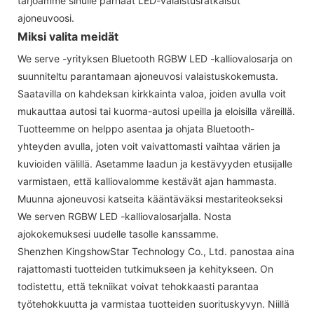
tarjoamme sinulle parhaat LED-valaistusratkaisut
ajoneuvoosi.
Miksi valita meidät
We serve -yrityksen Bluetooth RGBW LED -kalliovalosarja on
suunniteltu parantamaan ajoneuvosi valaistuskokemusta.
Saatavilla on kahdeksan kirkkainta valoa, joiden avulla voit
mukauttaa autosi tai kuorma-autosi upeilla ja eloisilla väreillä.
Tuotteemme on helppo asentaa ja ohjata Bluetooth-
yhteyden avulla, joten voit vaivattomasti vaihtaa värien ja
kuvioiden välillä. Asetamme laadun ja kestävyyden etusijalle
varmistaen, että kalliovalomme kestävät ajan hammasta.
Muunna ajoneuvosi katseita kääntäväksi mestariteokseksi
We serven RGBW LED -kalliovalosarjalla. Nosta
ajokokemuksesi uudelle tasolle kanssamme.
Shenzhen KingshowStar Technology Co., Ltd. panostaa aina
rajattomasti tuotteiden tutkimukseen ja kehitykseen. On
todistettu, että tekniikat voivat tehokkaasti parantaa
työtehokkuutta ja varmistaa tuotteiden suorituskyvyn. Niillä