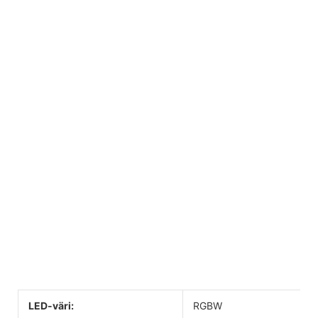
LED-väri:
RGBW