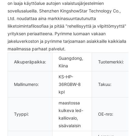
on laaja käyttöalue autojen valaistusjärjestelmien
sovellusalueilla. Shenzhen KingshowStar Technology Co.,
Ltd. noudattaa aina markkinasuuntautunutta
liiketoimintafilosofiaa ja pitää "rehellisyyttä ja vilpittömyyttä"
yrityksen periaatteena. Pyrimme luomaan vakaan
jakeluverkoston ja pyrimme tarjoamaan asiakkaille kaikkialla
maailmassa parhaat palvelut.
Guangdong,
Alkuperäpaikka:
Tuotemerkki:
Kiina
KS-HP-
Mallinumero:
36RGBW-8
Takuu:
kpl
maastossa
kulkeva led-
Tyyppi:
OE-nro:
kalliovalo,
sisävalaisin