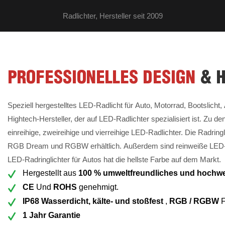
Radlichter, Hersteller seit 2009
PROFESSIONELLES DESIGN
& 
Speziell hergestelltes LED-Radlicht für Auto, Motorrad, Bootslicht, 
Hightech-Hersteller, der auf LED-Radlichter spezialisiert ist. Zu
einreihige, zweireihige und vierreihige LED-Radlichter. Die Radrin
RGB Dream und RGBW erhältlich. Außerdem sind reinweiße LED-R
LED-Radringlichter für Autos hat die hellste Farbe auf dem Markt.
Hergestellt aus
100 % umweltfreundliches und hochwe
CE
Und
ROHS
genehmigt.
IP68 Wasserdicht, kälte- und stoßfest
,
RGB / RGBW
1 Jahr Garantie